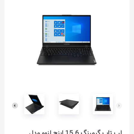
لپ تاپ گیمینگ 15.6 اینچ لنوو مدل