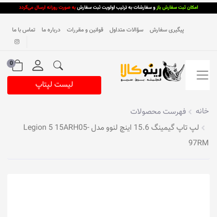
پیگیری سفارش
سؤالات متداول
قوانین و مقررات
درباره ما
تماس با ما
0
لیست لپتاپ
خانه
فهرست محصولات
لپ تاپ گیمینگ 15.6 اینچ لنوو مدل Legion 5 15ARH05-
97RM