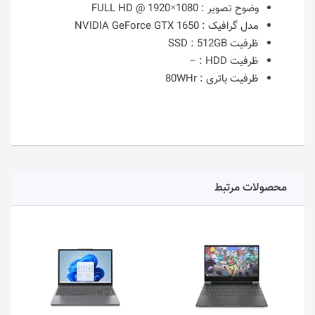
وضوح تصویر :
1080×1920 @ FULL HD
مدل گرافیک :
NVIDIA GeForce GTX 1650
ظرفیت SSD :
512GB
ظرفیت HDD :
–
ظرفیت باتری :
80WHr
محصولات مرتبط