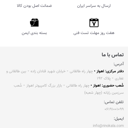
ارسال به سراسر ایران
ضمانت اصل بودن کالا
هفت روز مهلت تست فنی
بسته بندی ایمن
تماس با ما
آدرس:
دفتر مرکزی: اهواز •
چهار راه طالقانی ⁃ خیابان شهید قنادان زاده ⁃ بین طالقانی و
غفاری ⁃ پلاک ۱۹۲
شُعب حضوری: اهواز •
چهار راه طالقانی ⁃ بازار بزرگ کامپیوتر اهواز ⁃ شُعب
سرزمین رایانه (چهار شعبه)
تلفن تماس:
۰۶۱۹۱۰۰۱۰۹۹
ایمیل:
info@rinokala.com