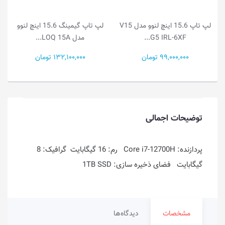
V
لپ تاپ گیمینگ 15.6 اینچ لنوو
لپ تاپ گیمینگ 15.1 اینچ لنوو
مدل LOQ 15A...
مدل Legion...
132,100,000 تومان
386,500,000 تومان
توضیحات اجمالی
پردازنده: Core i7-12700H رم: 16 گیگابایت گرافیک: 8
گیگابایت فضای ذخیره سازی: 1TB SSD
مشخصات
دیدگاه‌ها