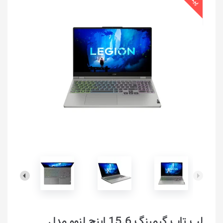
لپ تاپ گیمینگ 15.6 اینچ لنوو مدل