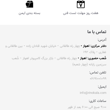
هفت روز مهلت تست فنی
بسته بندی ایمن
تماس با ما
آدرس:
دفتر مرکزی: اهواز •
چهار راه طالقانی ⁃ خیابان شهید قنادان زاده ⁃ بین طالقانی و
غفاری ⁃ پلاک ۱۹۲
شُعب حضوری: اهواز •
چهار راه طالقانی ⁃ بازار بزرگ کامپیوتر اهواز ⁃ شُعب
سرزمین رایانه (چهار شعبه)
تلفن تماس:
۰۶۱۹۱۰۰۱۰۹۹
ایمیل:
info@rinokala.com
ساعات کاری:
۹:۰۰ صبح الی ۶:۰۰ بعد از ظهر