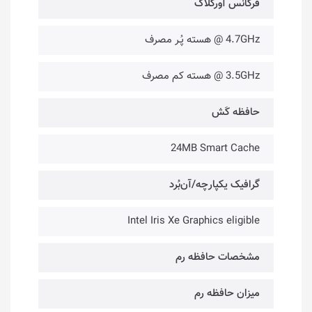
فرکانس آورکلاک
4.7GHz @ هسته پُـر مصرف
3.5GHz @ هسته کم مصرف
حافظه کَش
24MB Smart Cache
گرافیک یکپارچه/آن‌بُرد
Intel Iris Xe Graphics eligible
مشخصات حافظه رم
میزان حافظه رم