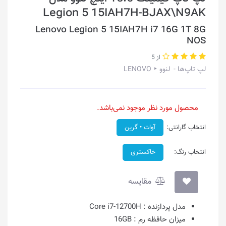
Legion 5 15IAH7H-BJAX\N9AK
Lenovo Legion 5 15IAH7H i7 16G 1T 8G
NOS
از 5
لپ تاپ‌ها
لنوو ‣ LENOVO
محصول مورد نظر موجود نمی‌باشد.
انتخاب گارانتی:
آوات • گرین
انتخاب رنگ:
خاکستری
مقایسه
مدل پردازنده :
Core i7-12700H
میزان حافظه رم :
16GB