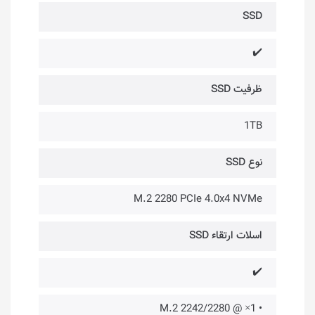
SSD
✔️
ظرفیت SSD
1TB
نوع SSD
M.2 2280 PCIe 4.0x4 NVMe
اسلات ارتقاء SSD
✔️
• 1× @ M.2 2242/2280