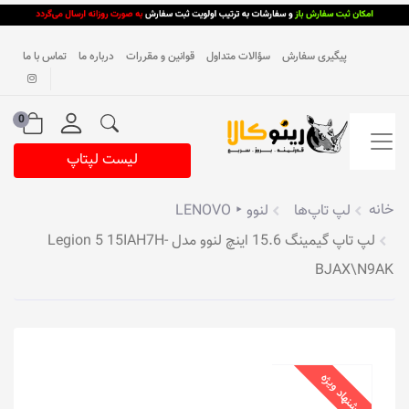
پیگیری سفارش
سؤالات متداول
قوانین و مقررات
درباره ما
تماس با ما
0
لیست لپتاپ
خانه
لپ تاپ‌ها
لنوو ‣ LENOVO
لپ تاپ گیمینگ 15.6 اینچ لنوو مدل Legion 5 15IAH7H-
BJAX\N9AK
پیشنهاد ویژه