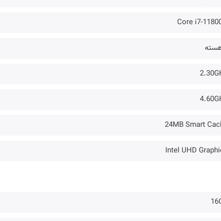
Core i7-1180
2.30G
4.60G
24MB Smart Cac
Intel UHD Graphi
16