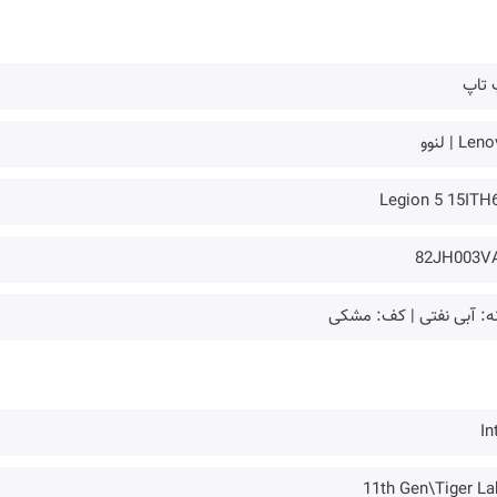
 تاپ
Le | لنوو
Legion 5 15ITH
82JH003V
ه: آبی نفتی | کف: مشکی
In
11th Gen\Tiger La