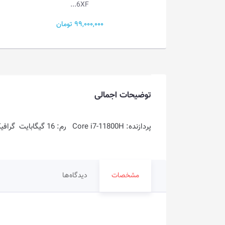
15A...
6XF...
99,000,0 تومان
132,100,000 تومان
توضیحات اجمالی
پردازنده: Core i7-11800H رم: 16 گیگابایت گرافیک: 6 گیگابایت فضای ذخیره سازی: 1TB SSD
مشخصات
دیدگاه‌ها