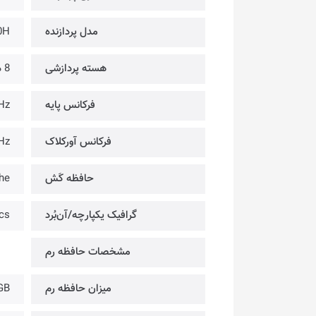
مدل پردازنده
0H
هسته پردازشی
8 هسته
فرکانس پایه
Hz
فرکانس آورکلاک
Hz
حافظه کَش
he
گرافیک یکپارچه/آن‌بُرد
cs
مشخصات حافظه رم
میزان حافظه رم
GB