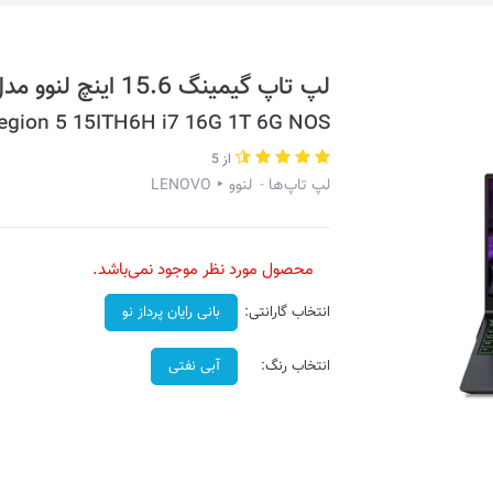
لپ تاپ گیمینگ 15.6 اینچ لنوو مدل Legion 5 15ITH6H-3VAX
egion 5 15ITH6H i7 16G 1T 6G NOS
از 5
لپ تاپ‌ها
لنوو ‣ LENOVO
محصول مورد نظر موجود نمی‌باشد.
انتخاب گارانتی:
بانی رایان پرداز نو
انتخاب رنگ:
آبی نفتی