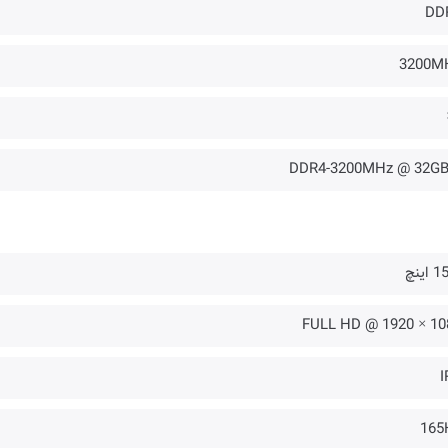
DD
3200M
اینچ
1080 × 1920 
I
165