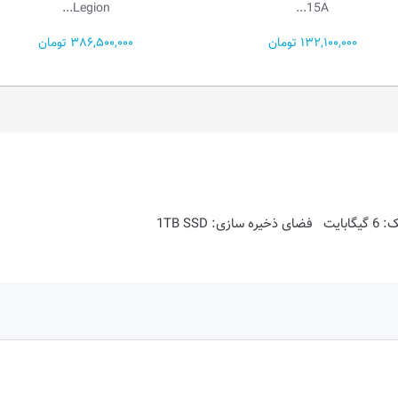
15I...
Legion...
386,500,000 تومان
251,500,000 تومان