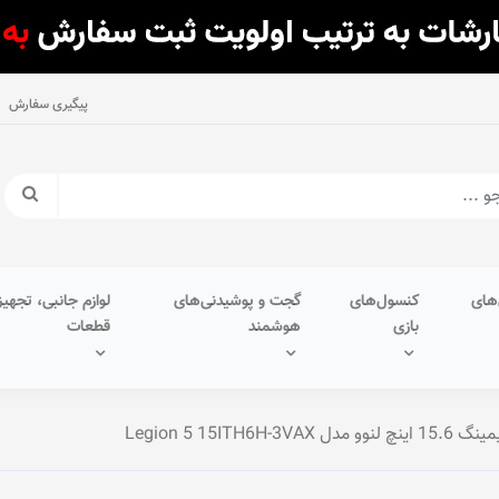
پیگیری سفارش
های
کنسول‌های
گجت و پوشیدنی‌های
لوازم جانبی، تجهیز
بازی
هوشمند
قطعات
Legion 5 15ITH6H-3VAX