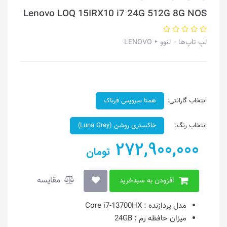
Lenovo LOQ 15IRX10 i7 24G 512G 8G NOS
لپ تاپ‌ها
لنوو ‣ LENOVO
انتخاب گارانتی:
همتا سرویس فرتاک
انتخاب رنگ:
خاکستری روشن (Luna Grey)
272,900,000
تومان
مقایسه
افزودن به سبدخرید
مدل پردازنده :
Core i7-13700HX
میزان حافظه رم :
24GB