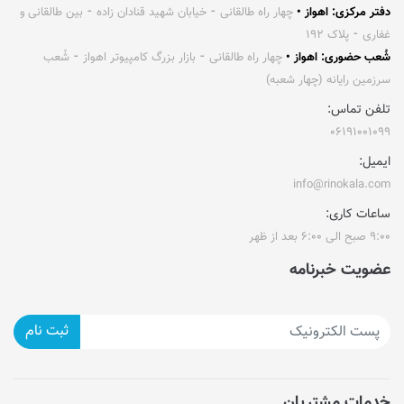
دفتر مرکزی: اهواز •
چهار راه طالقانی ⁃ خیابان شهید قنادان زاده ⁃ بین طالقانی و
غفاری ⁃ پلاک ۱۹۲
شُعب حضوری: اهواز •
چهار راه طالقانی ⁃ بازار بزرگ کامپیوتر اهواز ⁃ شُعب
سرزمین رایانه (چهار شعبه)
تلفن تماس:
۰۶۱۹۱۰۰۱۰۹۹
ایمیل:
info@rinokala.com
ساعات کاری:
۹:۰۰ صبح الی ۶:۰۰ بعد از ظهر
عضویت خبرنامه
ثبت نام
خدمات مشتریان