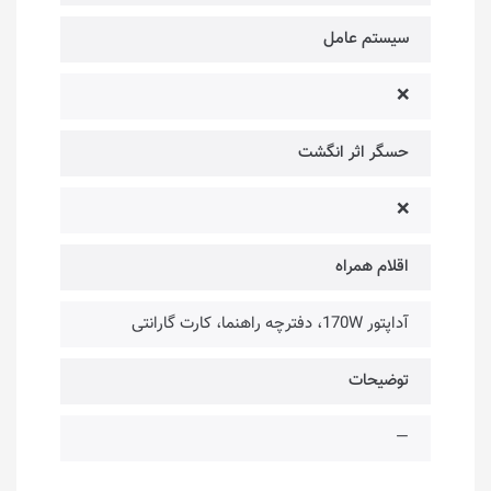
سیستم عامل
❌
حسگر اثر انگشت
❌
اقلام همراه
آداپتور 170W، دفترچه راهنما، کارت گارانتی
توضیحات
—