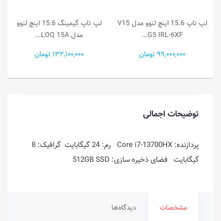
لپ تاپ 15.6 اینچ لنوو مدل V15
لپ تاپ گیمینگ 15.6 اینچ لنوو
G5 IRL-6XF...
مدل LOQ 15A...
99,000,000 تومان
132,100,000 تومان
توضیحات اجمالی
پردازنده: Core i7-13700HX رم: 24 گیگابایت گرافیک: 8
گیگابایت فضای ذخیره سازی: 512GB SSD
مشخصات
دیدگاه‌ها