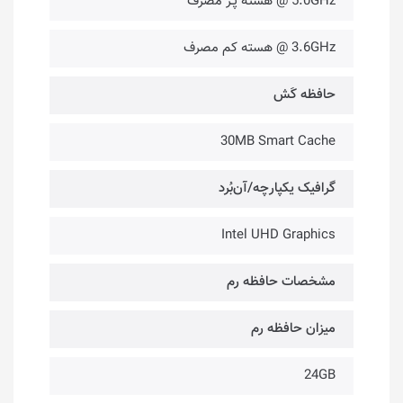
5.0GHz @ هسته پُـر مصرف
3.6GHz @ هسته کم مصرف
حافظه کَش
30MB Smart Cache
گرافیک یکپارچه/آن‌بُرد
Intel UHD Graphics
مشخصات حافظه رم
میزان حافظه رم
24GB