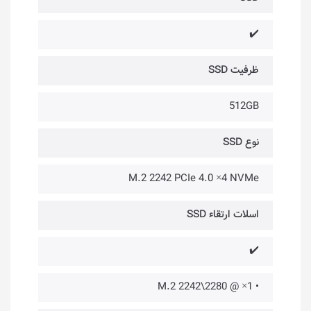
✔️
ظرفیت SSD
512GB
نوع SSD
M.2 2242 PCIe 4.0 ×4 NVMe
اسلات ارتقاء SSD
✔️
• 1× @ M.2 2242\2280