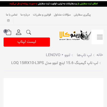
پیگیری سفارش
سؤالات متداول
قوانین و مقررات
درباره ما
تماس با ما
0
لیست لپتاپ
خانه
لپ تاپ‌ها
لنوو ‣ LENOVO
لپ تاپ گیمینگ 15.6 اینچ لنوو مدل LOQ 15IRX10-L3PS