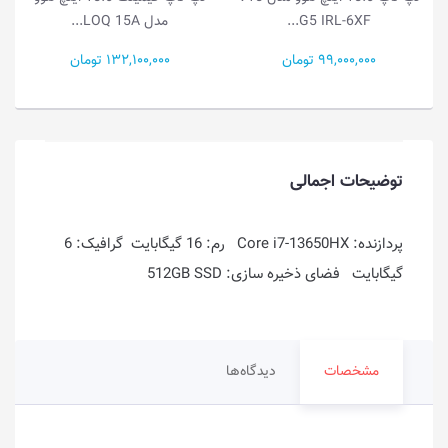
G5 IRL-6XF...
مدل LOQ 15A...
99,000,000 تومان
132,100,000 تومان
توضیحات اجمالی
پردازنده: Core i7-13650HX رم: 16 گیگابایت گرافیک: 6
گیگابایت فضای ذخیره سازی: 512GB SSD
مشخصات
دیدگاه‌ها