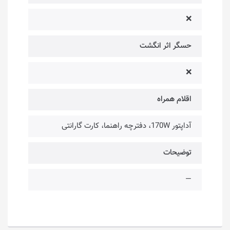
❌
حسگر اثر انگشت
❌
اقلام همراه
آداپتور 170W، دفترچه راهنما، کارت گارانتی
توضیحات
—