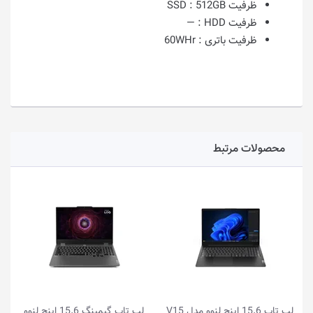
ظرفیت SSD :
512GB
ظرفیت HDD :
—
ظرفیت باتری :
60WHr
محصولات مرتبط
لپ تاپ 15.6 اینچ لنوو مدل V15
لپ تاپ گیمینگ 15.6 اینچ لنوو