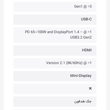
3× @ Gen1
USB-C
1× @ PD 65~100W and DisplayPort 1.4 –
USB3.2 Gen2
HDMI
1× @ Version 2.1 (8K/60Hz)
Mini-Display
❌
جک هدفون