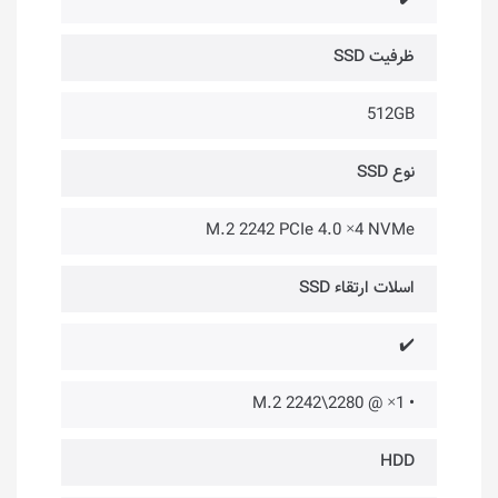
ظرفیت SSD
512GB
نوع SSD
M.2 2242 PCIe 4.0 ×4 NVMe
اسلات ارتقاء SSD
✔️
• 1× @ M.2 2242\2280
HDD