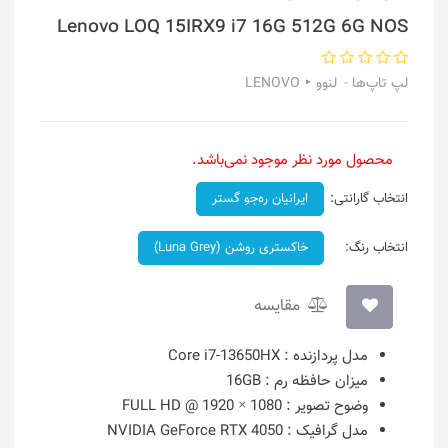
Lenovo LOQ 15IRX9 i7 16G 512G 6G NOS
لپ تاپ‌ها
لنوو ‣ LENOVO
محصول مورد نظر موجود نمی‌باشد.
انتخاب گارانتی:
ایرانیان ره‌جو گستر
انتخاب رنگ:
خاکستری روشن (Luna Grey)
مقایسه
مدل پردازنده :
Core i7-13650HX
میزان حافظه رم :
16GB
وضوح تصویر :
1080 × 1920 @ FULL HD
مدل گرافیک :
NVIDIA GeForce RTX 4050