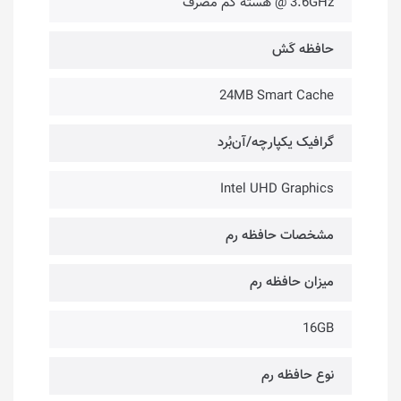
3.6GHz @ هسته کم مصرف
حافظه کَش
24MB Smart Cache
گرافیک یکپارچه/آن‌بُرد
Intel UHD Graphics
مشخصات حافظه رم
میزان حافظه رم
16GB
نوع حافظه رم