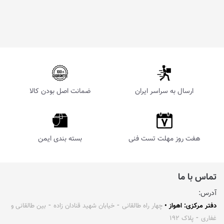
ارسال به سراسر ایران
ضمانت اصل بودن کالا
هفت روز مهلت تست فنی
بسته بندی ایمن
تماس با ما
آدرس:
دفتر مرکزی: اهواز •
چهار راه طالقانی ⁃ خیابان شهید قنادان زاده ⁃ بین طالقانی و
غفاری ⁃ پلاک ۱۹۲