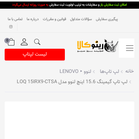
پیگیری سفارش
سؤالات متداول
قوانین و مقررات
درباره ما
تماس با ما
0
لیست لپتاپ
خانه
لپ تاپ‌ها
لنوو ‣ LENOVO
لپ تاپ گیمینگ 15.6 اینچ لنوو مدل LOQ 15IRX9-CTSA