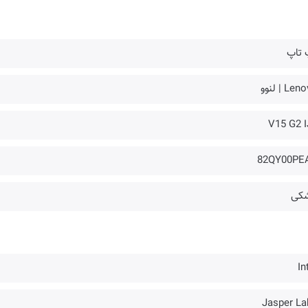
 تاپ
Le | لنوو
V15 G2 I
82QY00PE
کی
In
Jasper La