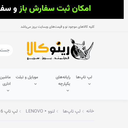
کلیه کالاهای موجود نو و قیمت‌های وبسایت بروز می‌باشد
لپ تاپ‌ها
رایانه‌های
موبایل و تبلت
ماشین‌
یکپارچه
اداری
خانه
لپ تاپ‌ها
لنوو ‣ LENOVO
لپ تاپ 15.6 اینچ لنوو مدل V15 G2 IJL-PEAK–B