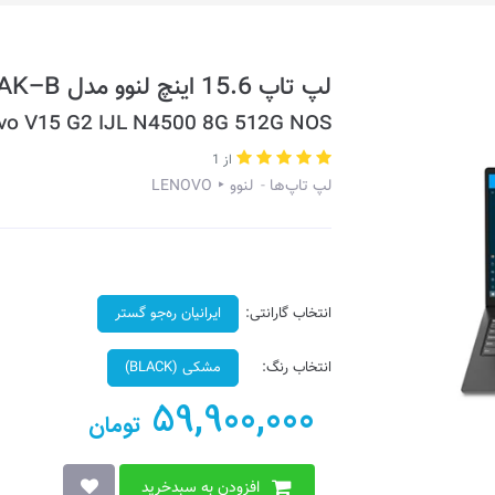
لپ تاپ 15.6 اینچ لنوو مدل V15 G2 IJL-PEAK–B
vo V15 G2 IJL N4500 8G 512G NOS
از 1
لپ تاپ‌ها
لنوو ‣ LENOVO
انتخاب گارانتی:
ایرانیان ره‌جو گستر
انتخاب رنگ:
مشکی (BLACK)
59,900,000
تومان
افزودن به سبدخرید