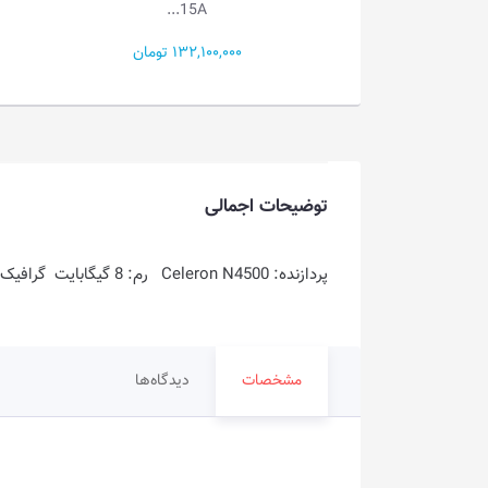
Legion...
15A...
132,10 تومان
386,500,000 تومان
توضیحات اجمالی
پردازنده: Celeron N4500 رم: 8 گیگابایت گرافیک: Intel UHD Graphics فضای ذخیره سازی: 512GB SSD
مشخصات
دیدگاه‌ها