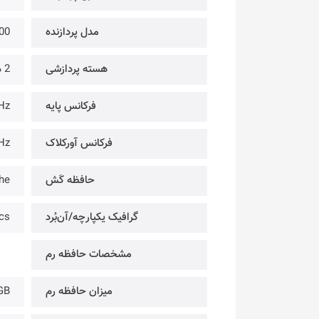
مدل پردازنده
00
هسته پردازشی
2 هسته
فرکانس پایه
Hz
فرکانس آورکلاک
Hz
حافظه کَش
he
گرافیک یکپارچه/آن‌بُرد
cs
مشخصات حافظه رم
میزان حافظه رم
GB