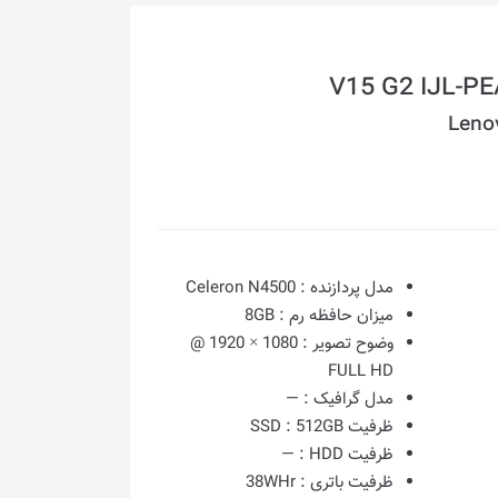
Leno
مدل پردازنده :
Celeron N4500
میزان حافظه رم :
8GB
وضوح تصویر :
1080 × 1920 @
FULL HD
مدل گرافیک :
—
ظرفیت SSD :
512GB
ظرفیت HDD :
—
ظرفیت باتری :
38WHr