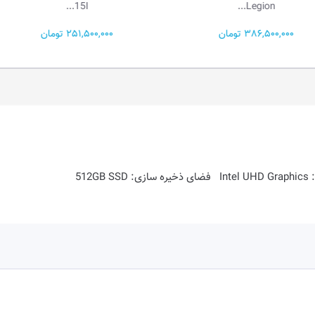
3...
15I...
251,500,000 تومان
79,000,000 تومان