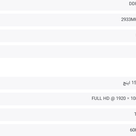
DD
2933M
اینچ
1080 × 1920 
60