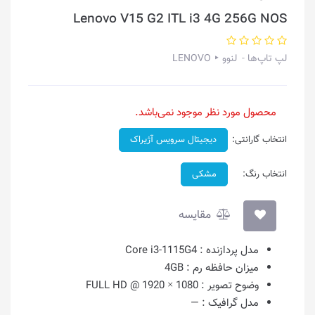
Lenovo V15 G2 ITL i3 4G 256G NOS
لپ تاپ‌ها
لنوو ‣ LENOVO
محصول مورد نظر موجود نمی‌باشد.
انتخاب گارانتی:
دیجیتال سرویس آژیراک
انتخاب رنگ:
مشکی
مقایسه
مدل پردازنده :
Core i3-1115G4
میزان حافظه رم :
4GB
وضوح تصویر :
1080 × 1920 @ FULL HD
مدل گرافیک :
—