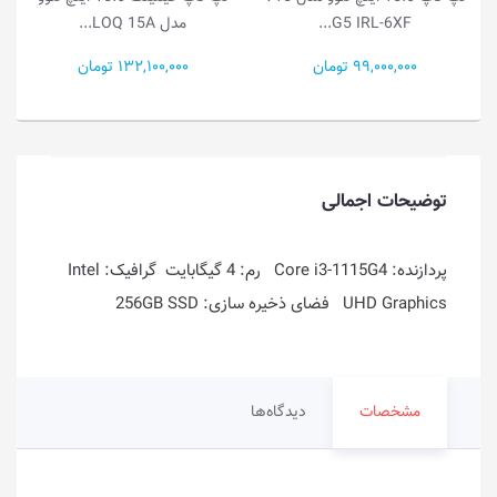
G
مدل LOQ 15A...
مدل Legion...
132,100,000 تومان
386,500,000 تومان
توضیحات اجمالی
پردازنده: Core i3-1115G4 رم: 4 گیگابایت گرافیک: Intel
UHD Graphics فضای ذخیره سازی: 256GB SSD
مشخصات
دیدگاه‌ها