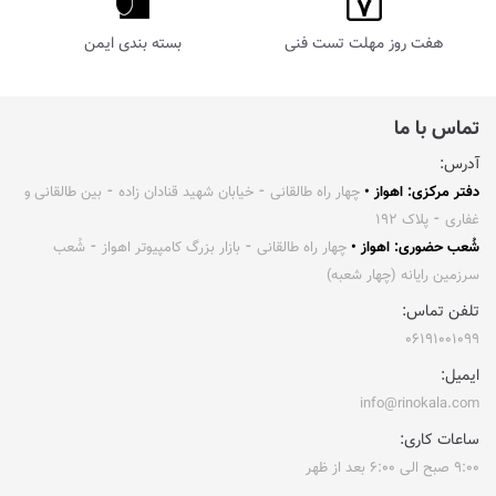
هفت روز مهلت تست فنی
بسته بندی ایمن
تماس با ما
آدرس:
دفتر مرکزی: اهواز •
چهار راه طالقانی ⁃ خیابان شهید قنادان زاده ⁃ بین طالقانی و
غفاری ⁃ پلاک ۱۹۲
شُعب حضوری: اهواز •
چهار راه طالقانی ⁃ بازار بزرگ کامپیوتر اهواز ⁃ شُعب
سرزمین رایانه (چهار شعبه)
تلفن تماس:
۰۶۱۹۱۰۰۱۰۹۹
ایمیل:
info@rinokala.com
ساعات کاری:
۹:۰۰ صبح الی ۶:۰۰ بعد از ظهر