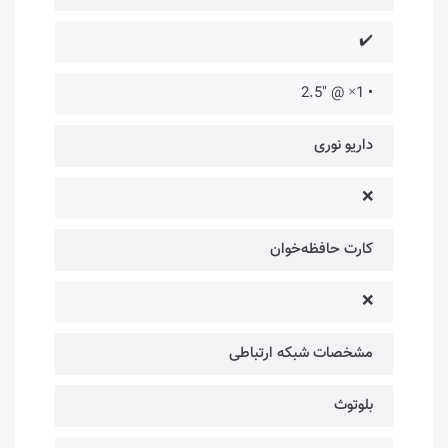
✔️
• 1× @ "2.5
داریو نوری
❌
کارت حافظه‌خوان
❌
مشخصات شبکه ارتباطی
بلوتوث