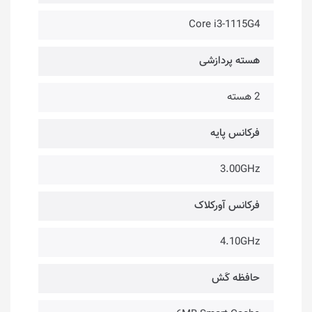
Core i3-1115G4
هسته پردازشی
2 هسته
فرکانس پایه
3.00GHz
فرکانس آورکلاک
4.10GHz
حافظه کَش