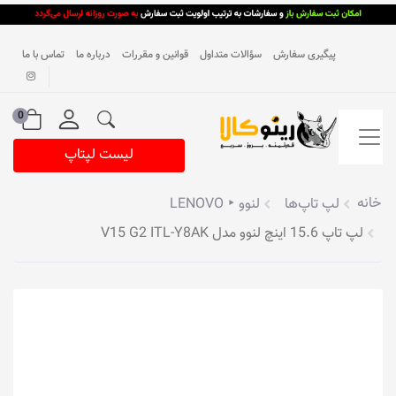
پیگیری سفارش
سؤالات متداول
قوانین و مقررات
درباره ما
تماس با ما
0
لیست لپتاپ
خانه
لپ تاپ‌ها
لنوو ‣ LENOVO
لپ تاپ 15.6 اینچ لنوو مدل V15 G2 ITL-Y8AK