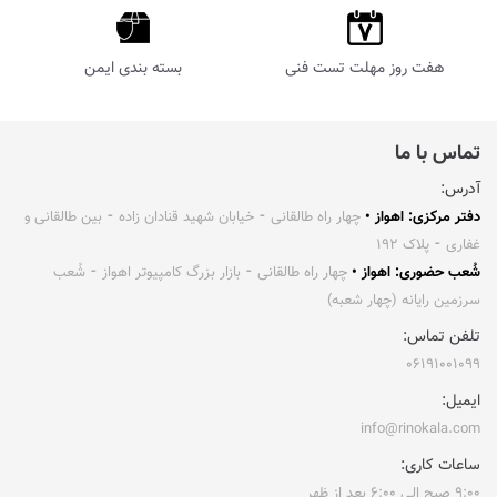
هفت روز مهلت تست فنی
بسته بندی ایمن
تماس با ما
آدرس:
دفتر مرکزی: اهواز •
چهار راه طالقانی ⁃ خیابان شهید قنادان زاده ⁃ بین طالقانی و
غفاری ⁃ پلاک ۱۹۲
شُعب حضوری: اهواز •
چهار راه طالقانی ⁃ بازار بزرگ کامپیوتر اهواز ⁃ شُعب
سرزمین رایانه (چهار شعبه)
تلفن تماس:
۰۶۱۹۱۰۰۱۰۹۹
ایمیل:
info@rinokala.com
ساعات کاری:
۹:۰۰ صبح الی ۶:۰۰ بعد از ظهر