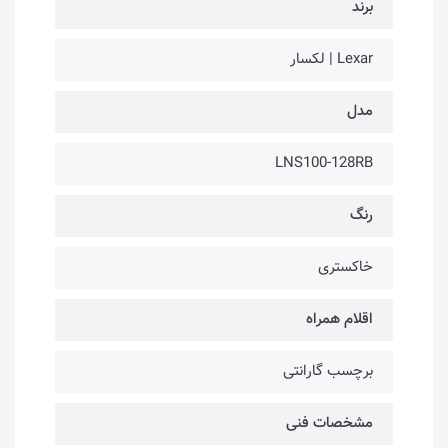
برند
Lexar | لکسار
مدل
LNS100-128RB
رنگ
خاکستری
اقلام همراه
برچسب گارانتی
مشخصات فنی