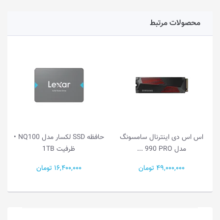
محصولات مرتبط
اس اس دی اینترنال سامسونگ
حافظه SSD لکسار مدل NQ100 •
مدل ‎‎ 990 PRO...
ظرفیت 1TB
49,000,000 تومان
16,400,000 تومان