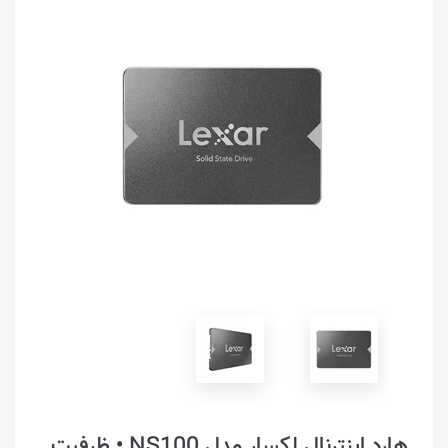
هارد اینترنال لکسار مدل NS100 • ظرفیت