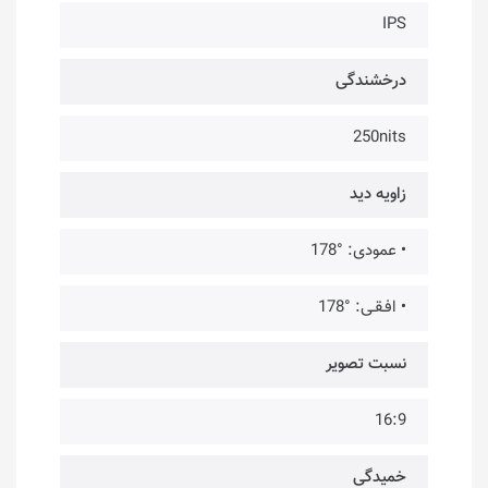
IPS
درخشندگی
250nits
زاویه دید
• عمودی: °178
• افـقـی: °178
نسبت تصویر
16:9
خمیدگی