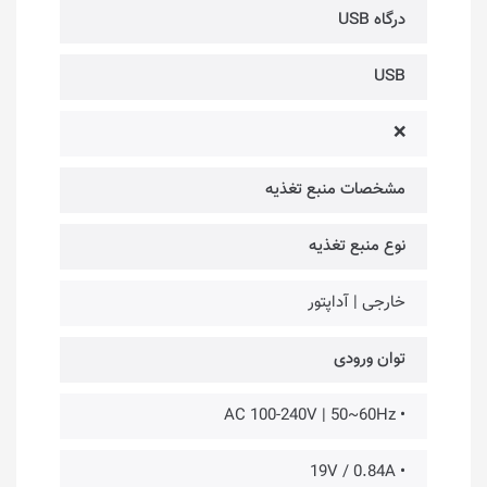
درگاه USB
USB
❌
مشخصات منبع تغذیه
نوع منبع تغذیه
خارجی | آداپتور
توان ورودی
• AC 100-240V | 50~60Hz
• 19V / 0.84A