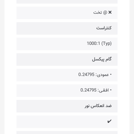
❌ @ تخت
کنتراست
(Typ) 1000:1
گام پیکسل
• عمودی: 0.24795
• افـقـی: 0.24795
ضد انعکاس نور
✔️