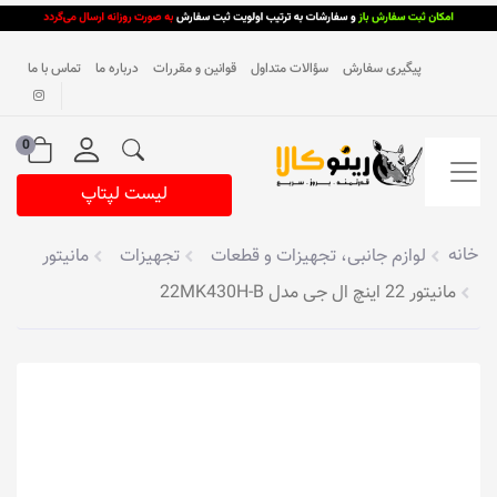
پیگیری سفارش
سؤالات متداول
قوانین و مقررات
درباره ما
تماس با ما
0
لیست لپتاپ
خانه
لوازم جانبی، تجهیزات و قطعات
تجهیزات
مانیتور
مانیتور 22 اینچ ال جی مدل 22MK430H-B