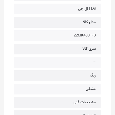
LG | ال جی
مدل کالا
22MK430H-B
سری کالا
–
رنگ
مشکی
مشخصات فنی