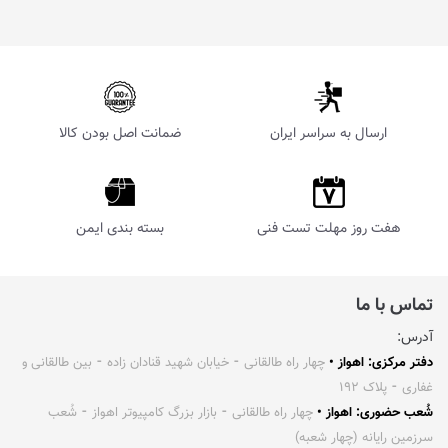
ارسال به سراسر ایران
ضمانت اصل بودن کالا
هفت روز مهلت تست فنی
بسته بندی ایمن
تماس با ما
آدرس:
دفتر مرکزی: اهواز •
چهار راه طالقانی ⁃ خیابان شهید قنادان زاده ⁃ بین طالقانی و
غفاری ⁃ پلاک ۱۹۲
شُعب حضوری: اهواز •
چهار راه طالقانی ⁃ بازار بزرگ کامپیوتر اهواز ⁃ شُعب
سرزمین رایانه (چهار شعبه)