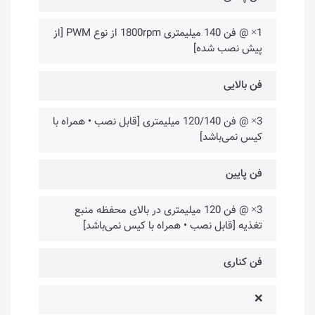
1× @ فن 140 میلیمتری 1800rpm از نوع PWM [از
پیش نصب شده]
فن بالایی
3× @ فن 120/140 میلیمتری [قابل نصب • همراه با
کیس نمی‌باشد]
فن پایین
3× @ فن 120 میلیمتری در بالای محفظه منبع
تغذیه [قابل نصب • همراه با کیس نمی‌باشد]
فن کناری
❌