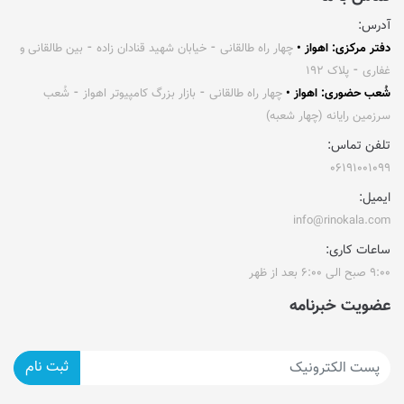
آدرس:
دفتر مرکزی: اهواز •
چهار راه طالقانی ⁃ خیابان شهید قنادان زاده ⁃ بین طالقانی و
غفاری ⁃ پلاک ۱۹۲
شُعب حضوری: اهواز •
چهار راه طالقانی ⁃ بازار بزرگ کامپیوتر اهواز ⁃ شُعب
سرزمین رایانه (چهار شعبه)
تلفن تماس:
۰۶۱۹۱۰۰۱۰۹۹
ایمیل:
info@rinokala.com
ساعات کاری:
۹:۰۰ صبح الی ۶:۰۰ بعد از ظهر
عضویت خبرنامه
ثبت نام