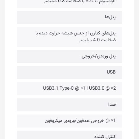
آلومینیوم SGCC با ضخامت 0.8 میلیمتر
پنل‌ها
پنل‌های کناری از جنس شیشه حرارت دیده با
ضخامت 4.0 میلیمتر
پنل ورودی/خروجی
USB
2× @ USB3.1 Type-C @ ×1 | USB3.0
صدا
1× @ خروجی هدفون/ورودی میکروفون
کنترل کننده