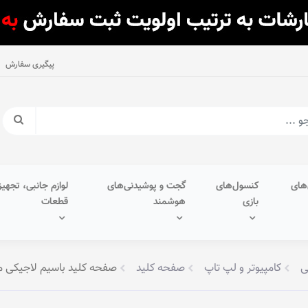
پیگیری سفارش
های
کنسول‌های
گجت و پوشیدنی‌های
لوازم جانبی، تجهیز
بازی
هوشمند
قطعات
ی
کامپیوتر و لپ تاپ
صفحه کلید
صفحه کلید باسیم لاجیکی مدل K113B • حروف حک شد