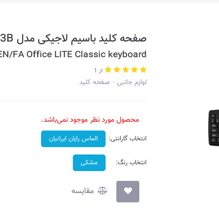
صفحه کلید باسیم لاجیکی مدل K113B • حروف حک شده فارسی
N/FA Office LITE Classic keyboard
از 1
لوازم جانبی
صفحه کلید
محصول مورد نظر موجود نمی‌باشد.
انتخاب گارانتی:
الماس رایان ایرانیان
انتخاب رنگ:
مشکی
مقایسه