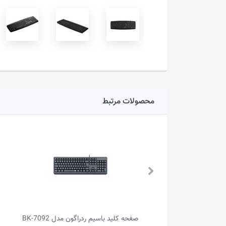
محصولات مرتبط
صفحه کلید بی‌سیم ردراگون مدل GALATIN
صفحه کلید باسیم ردراگون مدل BK-7092