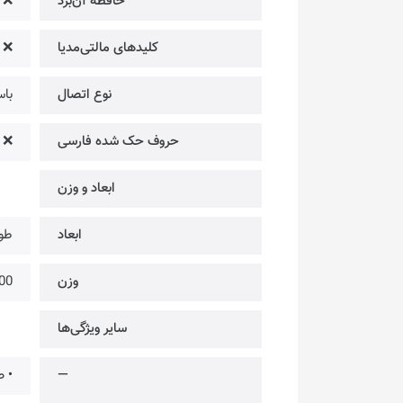
حافظه آن‌بُرد
❌
کلیدهای مالتی‌مدیا
❌
نوع اتصال
باسی
حروف حک شده فارسی
❌
ابعاد و وزن
ابعاد
طول: 448 میلی‌متر | عرض
وزن
400 
سایر ویژگی‌ها
—
• صفحه کلید