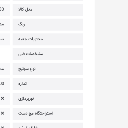
مدل کالا
3B
رنگ
مش
محتویات جعبه
صفح
مشخصات فنی
نوع سوئیچ
ممب
اندازه
%100 @
نورپردازی
❌
استراحتگاه مچ دست
❌