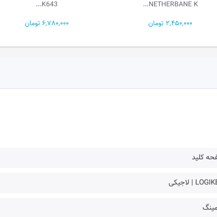
K643...
NETHERBANE K...
2,450,000 تومان
6,780,000 تومان
حه کلید
LOG | لاجیکی
مینگ