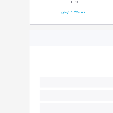
K578-BR...
PRO...
8,350,000 تومان
8,150,000 تومان