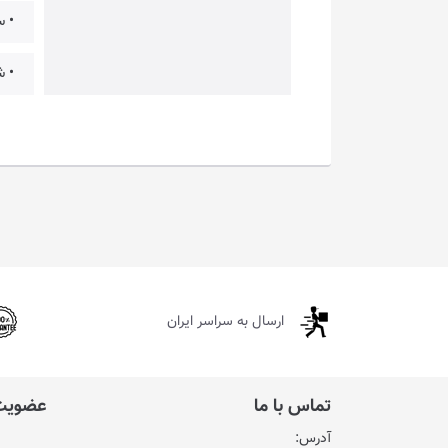
• س
• ش
ارسال به سراسر ایران
تماس با ما
عضویت 
آدرس: