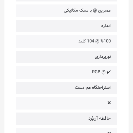
ممبرین @ با سبک مکانیکی
اندازه
%100 @ 104 کلید
نورپردازی
✔️ @ RGB
استراحتگاه مچ دست
❌
حافظه آن‌بُرد