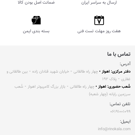
ارسال به سراسر ایران
ضمانت اصل بودن کالا
هفت روز مهلت تست فنی
بسته بندی ایمن
تماس با ما
آدرس:
دفتر مرکزی: اهواز •
چهار راه طالقانی ⁃ خیابان شهید قنادان زاده ⁃ بین طالقانی و
غفاری ⁃ پلاک ۱۹۲
شُعب حضوری: اهواز •
چهار راه طالقانی ⁃ بازار بزرگ کامپیوتر اهواز ⁃ شُعب
سرزمین رایانه (چهار شعبه)
تلفن تماس:
۰۶۱۹۱۰۰۱۰۹۹
ایمیل:
info@rinokala.com