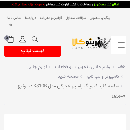
پیگیری سفارش
سؤالات متداول
قوانین و مقررات
درباره ما
تماس با ما
0
لیست لپتاپ
خانه
لوازم جانبی، تجهیزات و قطعات
لوازم جانبی
کامپیوتر و لپ تاپ
صفحه کلید
صفحه کلید گیمینگ باسیم لاجیکی مدل K310B • سوئیچ
ممبرین