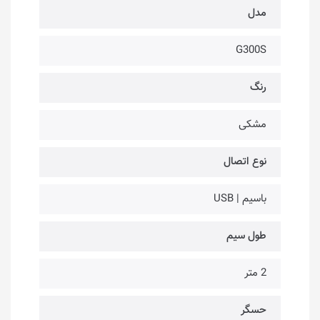
مدل
G300S
رنگ
مشکی
نوع اتصال
باسیم | USB
طول سیم
2 متر
حسگر