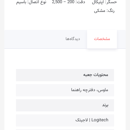
حسگر: اپتیکال دقت: 200 – 2,500 نوع اتصال: باسیم
رنگ: مشکی
مشخصات
دیدگاه‌ها
محتویات جعبه
ماوس، دفترچه راهنما
برند
Logitech | لاجیتک