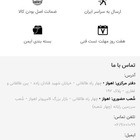
ارسال به سراسر ایران
ضمانت اصل بودن کالا
هفت روز مهلت تست فنی
بسته بندی ایمن
تماس با ما
آدرس:
دفتر مرکزی: اهواز •
چهار راه طالقانی ⁃ خیابان شهید قنادان زاده ⁃ بین طالقانی و
غفاری ⁃ پلاک ۱۹۲
شُعب حضوری: اهواز •
چهار راه طالقانی ⁃ بازار بزرگ کامپیوتر اهواز ⁃ شُعب
سرزمین رایانه (چهار شعبه)
تلفن تماس:
۰۶۱۹۱۰۰۱۰۹۹
ایمیل: