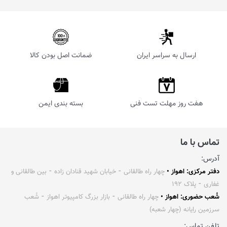
ارسال به سراسر ایران
ضمانت اصل بودن کالا
هفت روز مهلت تست فنی
بسته بندی ایمن
تماس با ما
آدرس:
دفتر مرکزی: اهواز •
چهار راه طالقانی ⁃ خیابان شهید قنادان زاده ⁃ بین طالقانی و
غفاری ⁃ پلاک ۱۹۲
شُعب حضوری: اهواز •
چهار راه طالقانی ⁃ بازار بزرگ کامپیوتر اهواز ⁃ شُعب
سرزمین رایانه (چهار شعبه)
تلفن تماس: