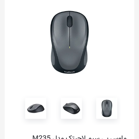
ماوس بی سیم لاجیتک مدل M235