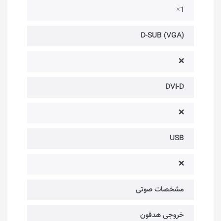
1×
D-SUB (VGA)
❌
DVI-D
❌
USB
❌
مشخصات صوتی
خروجی هدفون