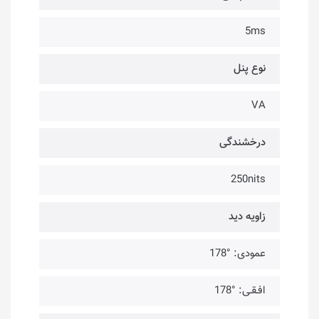
5ms
نوع پنل
VA
درخشندگی
250nits
زاویه دید
عمودی: °178
افـقـی: °178