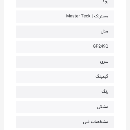
برند
مسترتک | Master Teck
مدل
GP249Q
سری
گیمینگ
رنگ
مشکی
مشخصات فنی