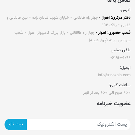
تماس با ما
آدرس:
دفتر مرکزی: اهواز •
چهار راه طالقانی ⁃ خیابان شهید قنادان زاده ⁃ بین طالقانی و
غفاری ⁃ پلاک ۱۹۲
شُعب حضوری: اهواز •
چهار راه طالقانی ⁃ بازار بزرگ کامپیوتر اهواز ⁃ شُعب
سرزمین رایانه (چهار شعبه)
تلفن تماس:
۰۶۱۹۱۰۰۱۰۹۹
ایمیل:
info@rinokala.com
ساعات کاری:
۹:۰۰ صبح الی ۶:۰۰ بعد از ظهر
عضویت خبرنامه
ثبت نام