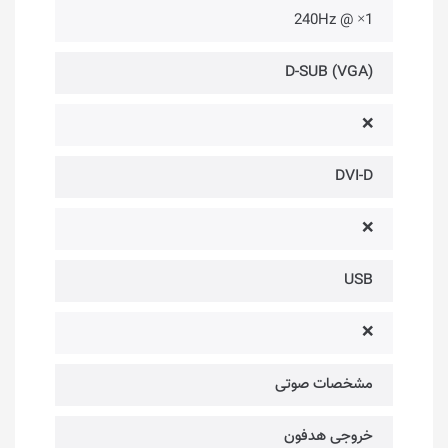
1× @ 240Hz
D-SUB (VGA)
❌
DVI-D
❌
USB
❌
مشخصات صوتی
خروجی هدفون