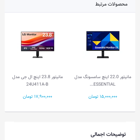
محصولات مرتبط
22 اینچ سامسونگ مدل
مانیتور 23.8 اینچ ال جی مدل
مانیتور 21.5 این
22U401A-B
24U411A-B
ES
17,900,000 تومان
15,000,000 تومان
توضیحات اجمالی