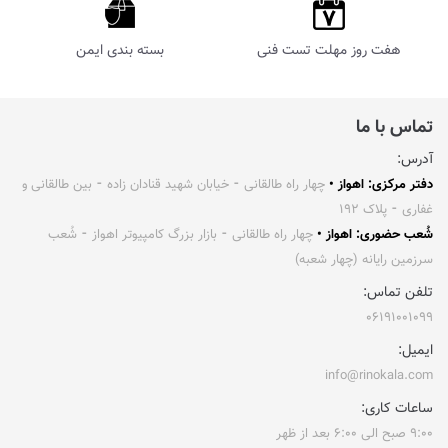
هفت روز مهلت تست فنی
بسته بندی ایمن
تماس با ما
آدرس:
دفتر مرکزی: اهواز •
چهار راه طالقانی ⁃ خیابان شهید قنادان زاده ⁃ بین طالقانی و
غفاری ⁃ پلاک ۱۹۲
شُعب حضوری: اهواز •
چهار راه طالقانی ⁃ بازار بزرگ کامپیوتر اهواز ⁃ شُعب
سرزمین رایانه (چهار شعبه)
تلفن تماس:
۰۶۱۹۱۰۰۱۰۹۹
ایمیل:
info@rinokala.com
ساعات کاری:
۹:۰۰ صبح الی ۶:۰۰ بعد از ظهر