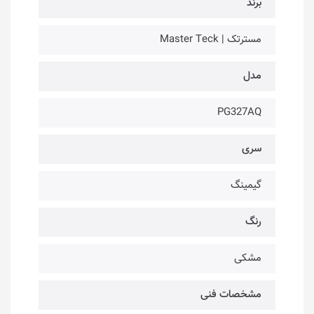
برند
مسترتک | Master Teck
مدل
PG327AQ
سری
گیمینگ
رنگ
مشکی
مشخصات فنی