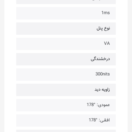
1ms
نوع پنل
VA
درخشندگی
300nits
زاویه دید
عمودی: °178
افـقـی: °178