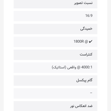
نسبت تصویر
16:9
خمیدگی
✔️ @ 1800R
کنتراست
4000:1 @ واقعی (استاتیک)
گام پیکسل
–
ضد انعکاس نور