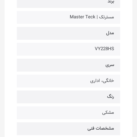
برند
مسترتک | Master Teck
مدل
VY228HS
سری
خانگی، اداری
رنگ
مشکی
مشخصات فنی