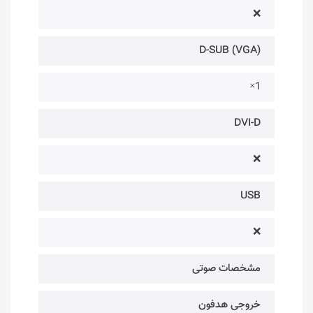
❌
D-SUB (VGA)
1×
DVI-D
❌
USB
❌
مشخصات صوتی
خروجی هدفون