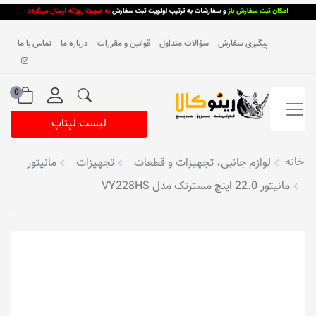
پیگیری سفارش
سؤالات متداول
قوانین و مقررات
درباره ما
تماس با ما
0
لیست لپتاپ
خانه
لوازم جانبی، تجهیزات و قطعات
تجهیزات
مانیتور
مانیتور 22.0 اینچ مسترتک مدل VY228HS