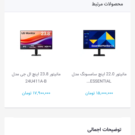
محصولات مرتبط
 اینچ سامسونگ مدل
مانیتور 23.8 اینچ ال جی مدل
مانیتور 21.5 اینچ ا
22U401A-B
24U411A-B
E
17,900,000 تومان
15,000,000 تومان
توضیحات اجمالی