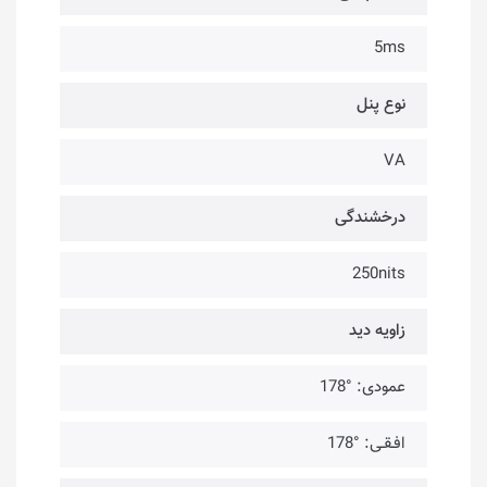
5ms
نوع پنل
VA
درخشندگی
250nits
زاویه دید
عمودی: °178
افـقـی: °178