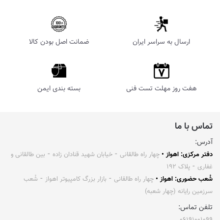
ارسال به سراسر ایران
ضمانت اصل بودن کالا
هفت روز مهلت تست فنی
بسته بندی ایمن
تماس با ما
آدرس:
دفتر مرکزی: اهواز •
چهار راه طالقانی ⁃ خیابان شهید قنادان زاده ⁃ بین طالقانی و
غفاری ⁃ پلاک ۱۹۲
شُعب حضوری: اهواز •
چهار راه طالقانی ⁃ بازار بزرگ کامپیوتر اهواز ⁃ شُعب
سرزمین رایانه (چهار شعبه)
تلفن تماس: