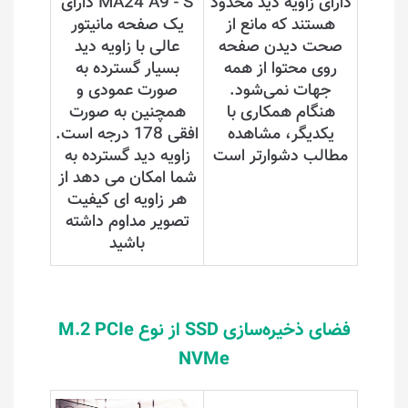
دارای زاویه دید محدود
MA24 A9 - S دارای
هستند که مانع از
یک صفحه مانیتور
صحت دیدن صفحه
عالی با زاویه دید
روی محتوا از همه
بسیار گسترده به
جهات نمی‌شود.
صورت عمودی و
هنگام همکاری با
همچنین به صورت
یکدیگر، مشاهده
افقی 178 درجه است.
مطالب دشوارتر است
زاویه دید گسترده به
شما امکان می دهد از
هر زاویه ای کیفیت
تصویر مداوم داشته
باشید
فضای ذخیر‌ه‌سازی SSD از نوع M.2 PCIe
NVMe