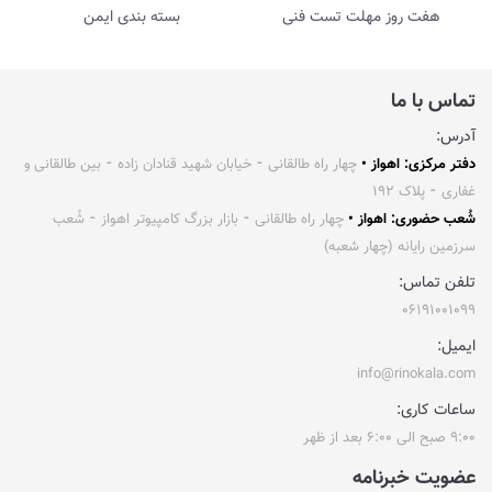
هفت روز مهلت تست فنی
بسته بندی ایمن
تماس با ما
آدرس:
دفتر مرکزی: اهواز •
چهار راه طالقانی ⁃ خیابان شهید قنادان زاده ⁃ بین طالقانی و
غفاری ⁃ پلاک ۱۹۲
شُعب حضوری: اهواز •
چهار راه طالقانی ⁃ بازار بزرگ کامپیوتر اهواز ⁃ شُعب
سرزمین رایانه (چهار شعبه)
تلفن تماس:
۰۶۱۹۱۰۰۱۰۹۹
ایمیل:
info@rinokala.com
ساعات کاری:
۹:۰۰ صبح الی ۶:۰۰ بعد از ظهر
عضویت خبرنامه