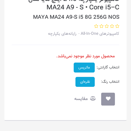
MA24 A9 - S • Core i5–C
MAYA MA24 A9-S i5 8G 256G NOS
کامپیوترهای All-In-One
رایانه‌های یکپارچه
محصول مورد نظر موجود نمی‌باشد.
انتخاب گارانتی:
ماتریس
انتخاب رنگ:
نقره‌ای
مقایسه