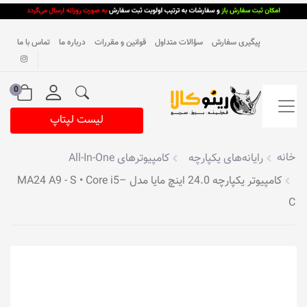
پیگیری سفارش
سؤالات متداول
قوانین و مقررات
درباره ما
تماس با ما
0
لیست لپتاپ
خانه
رایانه‌های یکپارچه
کامپیوترهای All-In-One
کامپیوتر یکپارچه 24.0 اینچ مایا مدل MA24 A9 - S • Core i5–
C