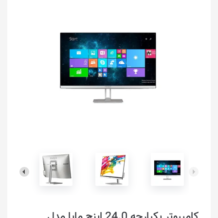
کامپیوتر یکپارچه 24.0 اینچ مایا مدل