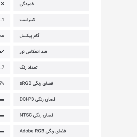
خمیدگی
❌
کنتراست
500:1
گام پیکسل
عمودی: 4
ضد انعکاس نور
✔️
تعداد رنگ
16.7 می
فضای رنگی sRGB
5%
فضای رنگی DCI-P3
▬
فضای رنگی NTSC
▬
فضای رنگی Adobe RGB
▬