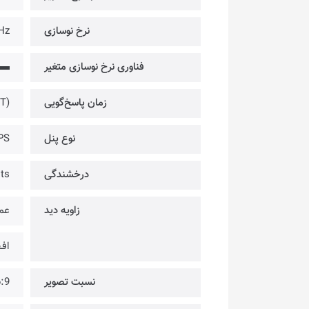
نرخ نوسازی
Hz
فناوری نرخ نوسازی متغیر
▬
زمان پاسخ‌گویی
(1ms (MPRT
نوع پنل
PS
درخشندگی
ts
زاویه دید
عمو
افـق
نسبت تصویر
:9