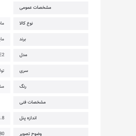
مشخصات عمومی
نوع کالا
مان
برند
مایا 
مدل
E2
سری
تول
رنگ
مش
مشخصات فنی
اندازه پنل
23.8 
وضوح تصویر
80