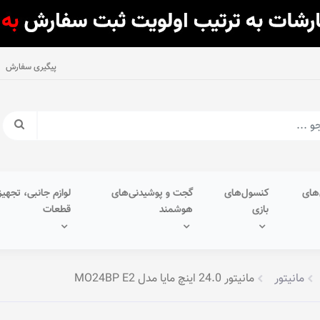
پیگیری سفارش
های
کنسول‌های
گجت و پوشیدنی‌های
لوازم جانبی، تجهیز
بازی
هوشمند
قطعات
مانیتور
مانیتور 24.0 اینچ مایا مدل MO24BP E2