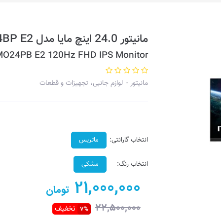
مانیتور 24.0 اینچ مایا مدل MO24BP E2
O24PB E2 120Hz FHD IPS Monitor
مانیتور
لوازم جانبی، تجهیزات و قطعات
انتخاب گارانتی:
ماتریس
انتخاب رنگ:
مشکی
21,000,000
تومان
22,500,000
تخفیف
7%