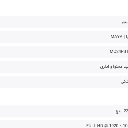
یتور
| MAYA
MO24PB 
ید محتوا و اداری
کی
اینچ
FULL HD @ 1920 × 10