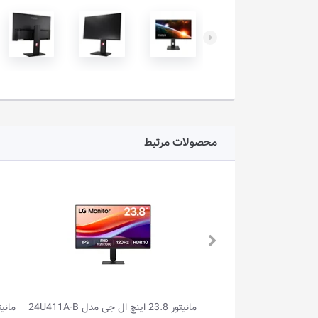
محصولات مرتبط
مانیتور 21.5 اینچ ال جی مدل 22U401A-B
مانیتور گیمینگ 0