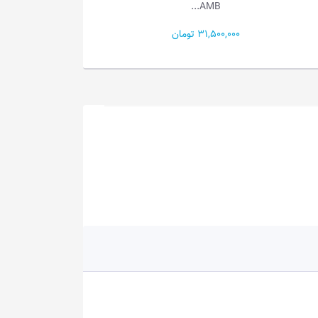
S...
346...
79,000,000 تومان
108,900,000 تومان