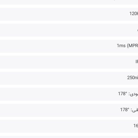
120
I
250ni
دی: °178
ـی: °178
16