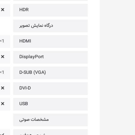
❌
HDR
درگاه‌ نمایش تصویر
1× @ (120Hz) ⁃ Version 1.4
HDMI
❌
DisplayPort
1×
D-SUB (VGA)
❌
DVI-D
❌
USB
مشخصات صوتی