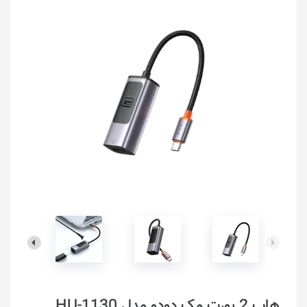
هاب 2 پورت مک دو‌دو مدل HU-1130