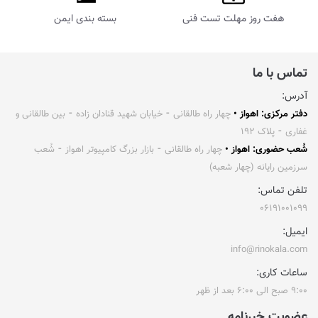
هفت روز مهلت تست فنی
بسته بندی ایمن
تماس با ما
آدرس:
دفتر مرکزی: اهواز •
چهار راه طالقانی ⁃ خیابان شهید قنادان زاده ⁃ بین طالقانی و
غفاری ⁃ پلاک ۱۹۲
شُعب حضوری: اهواز •
چهار راه طالقانی ⁃ بازار بزرگ کامپیوتر اهواز ⁃ شُعب
سرزمین رایانه (چهار شعبه)
تلفن تماس:
۰۶۱۹۱۰۰۱۰۹۹
ایمیل:
info@rinokala.com
ساعات کاری:
۹:۰۰ صبح الی ۶:۰۰ بعد از ظهر
عضویت خبرنامه