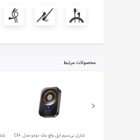
محصولات مرتبط
مبدل Lightning به جک 3.5 ميلی‌متری
شارژر بی‌سیم اپل واچ مک دودو مدل CH-