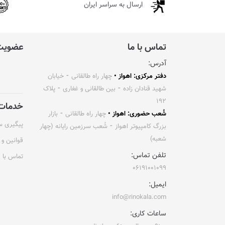
ارسال به سراسر ایران
تماس با ما
عضویت 
آدرس:
دفتر مرکزی: اهواز •
چهار راه طالقانی ⁃ خیابان
شهید قنادان زاده ⁃ بین طالقانی و غفاری ⁃ پلاک
۱۹۲
خدمات 
شُعب حضوری: اهواز •
چهار راه طالقانی ⁃ بازار
پیگیری 
بزرگ کامپیوتر اهواز ⁃ شُعب سرزمین رایانه (چهار
شعبه)
قوانین و 
تلفن تماس:
تماس با م
۰۶۱۹۱۰۰۱۰۹۹
ایمیل:
info@rinokala.com
ساعات کاری: