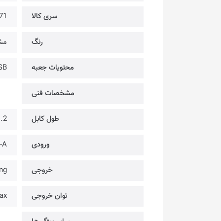
سری کالا
71
رنگ
مش
محتویات جعبه
SB
مشخصات فنی
طول کابل
1.2 م
ورودی
-A
خروجی
ng
توان خروجی
ax