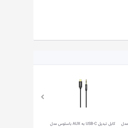
س مدل
کابل تبدیل USB-C به AUX باسئوس مدل
کابل شارژ مغناطیسی اپل واچ