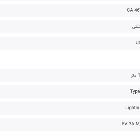
CA-46
کی
U
تر
Type
Lightni
5V 3A M