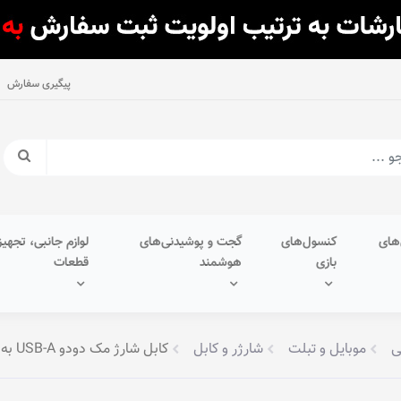
پیگیری سفارش
های
کنسول‌های
گجت و پوشیدنی‌های
لوازم جانبی، تجهیز
بازی
هوشمند
قطعات
ی
موبایل و تبلت
شارژر و کابل
کابل شارژ مک دودو USB-A به Lightning مدل CA-4671