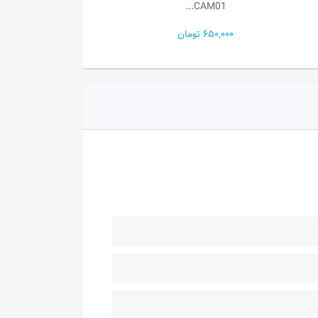
CAM01...
مدل...
650,000 تومان
550,000 تومان