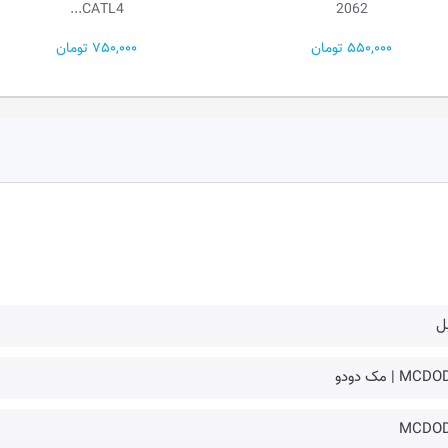
CATL4...
2062
550,000 تومان
750,000 تومان
ل
MC | مک دودو
MCDO