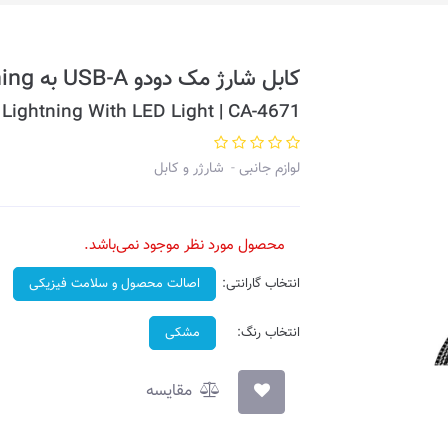
کابل شارژ مک دودو USB-A به Lightning مدل CA-4671
Lightning With LED Light | CA-4671
لوازم جانبی
شارژر و کابل
محصول مورد نظر موجود نمی‌باشد.
انتخاب گارانتی:
اصالت محصول و سلامت فیزیکی
انتخاب رنگ:
مشکی
مقایسه