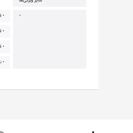
سایر ویژگی‌ها
⁃
• ق
• ق
• ق
• ن