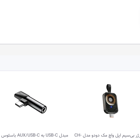
شارژر بی‌سیم اپل واچ مک دودو مدل CH-
مبدل USB-C به AUX/USB-C باسئو