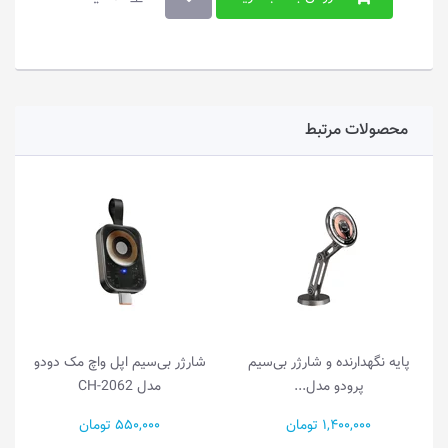
محصولات مرتبط
رژر بی‌سیم
شارژر بی‌سیم اپل واچ مک دودو
پایه نگهدارنده و شارژر بی
..
مدل CH-2062
پرودو مدل...
550,000 تومان
1,400,000 تومان