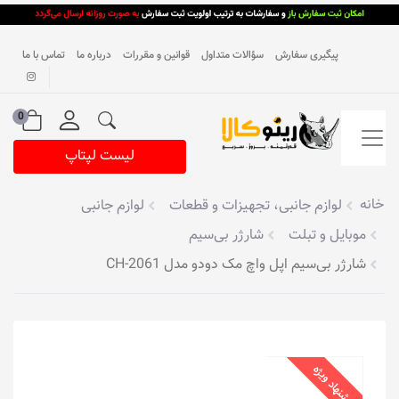
پیگیری سفارش
سؤالات متداول
قوانین و مقررات
درباره ما
تماس با ما
0
لیست لپتاپ
خانه
لوازم جانبی، تجهیزات و قطعات
لوازم جانبی
موبایل و تبلت
شارژر بی‌سیم
شارژر بی‌سیم اپل واچ مک دودو مدل CH-2061
پیشنهاد ویژه