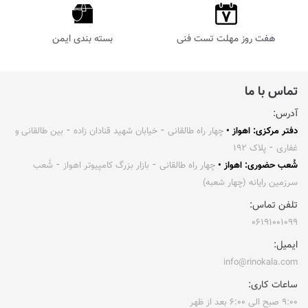
هفت روز مهلت تست فنی
بسته بندی ایمن
تماس با ما
آدرس:
دفتر مرکزی: اهواز •
چهار راه طالقانی ⁃ خیابان شهید قنادان زاده ⁃ بین طالقانی و
غفاری ⁃ پلاک ۱۹۲
شُعب حضوری: اهواز •
چهار راه طالقانی ⁃ بازار بزرگ کامپیوتر اهواز ⁃ شُعب
سرزمین رایانه (چهار شعبه)
تلفن تماس:
۰۶۱۹۱۰۰۱۰۹۹
ایمیل:
info@rinokala.com
ساعات کاری:
۹:۰۰ صبح الی ۶:۰۰ بعد از ظهر