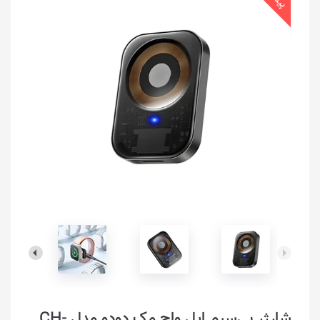
شارژر بی‌سیم اپل واچ مک دودو مدل CH-