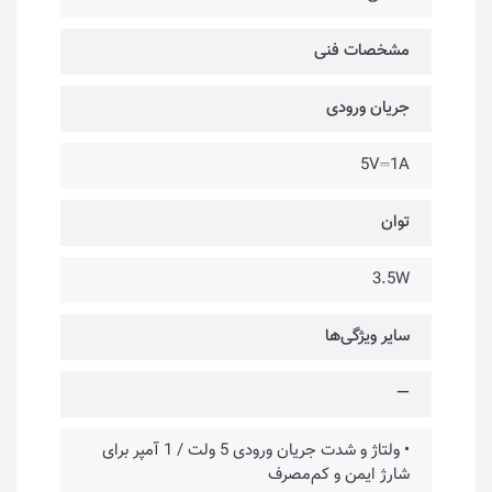
مشخصات فنی
جریان ورودی
5V⎓1A
توان
3.5W
سایر ویژگی‌ها
—
• ولتاژ و شدت جریان ورودی 5 ولت / 1 آمپر برای
شارژ ایمن و کم‌مصرف