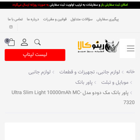
پیگیری سفارش
سؤالات متداول
قوانین و مقررات
درباره ما
تماس با ما
0
لیست لپتاپ
خانه
لوازم جانبی، تجهیزات و قطعات
لوازم جانبی
موبایل و تبلت
پاور بانک
پاور بانک مک دودو مدل Ultra Slim Light 10000mAh MC-
7320