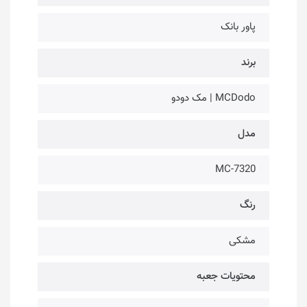
پاور بانک
برند
MCDodo | مک دودو
مدل
MC-7320
رنگ
مشکی
محتویات جعبه