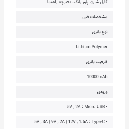
کابل شارژ، پاور بانک، دفترچه راهنما
مشخصات فنی
نوع باتری
Lithium Polymer
ظرفیت باتری
10000mAh
ورودی
• 5V , 2A : Micro USB
• 5V , 3A | 9V , 2A | 12V , 1.5A : Type-C