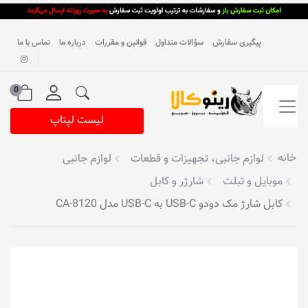
پیگیری سفارش
سؤالات متداول
قوانین و مقررات
درباره ما
تماس با ما
0
لیست لپتاپ
خانه
لوازم جانبی، تجهیزات و قطعات
لوازم جانبی
موبایل و تبلت
شارژر و کابل
کابل شارژ مک دودو USB-C به USB-C مدل CA-8120