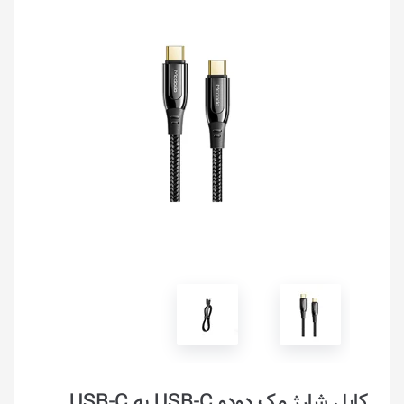
کابل شارژ مک دودو USB-C به USB-C