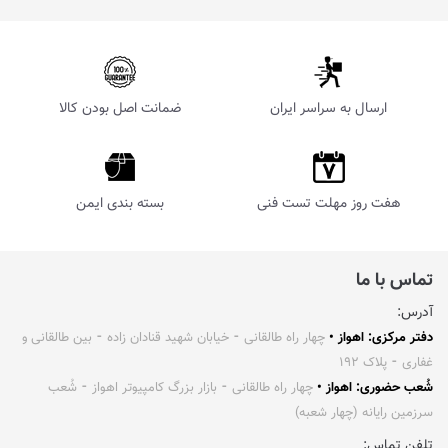
ارسال به سراسر ایران
ضمانت اصل بودن کالا
هفت روز مهلت تست فنی
بسته بندی ایمن
تماس با ما
آدرس:
دفتر مرکزی: اهواز •
چهار راه طالقانی ⁃ خیابان شهید قنادان زاده ⁃ بین طالقانی و
غفاری ⁃ پلاک ۱۹۲
شُعب حضوری: اهواز •
چهار راه طالقانی ⁃ بازار بزرگ کامپیوتر اهواز ⁃ شُعب
سرزمین رایانه (چهار شعبه)
تلفن تماس: