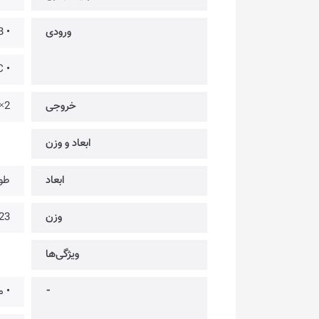
ورودی
• 5V , 2A : Micro USB
• 5V , 2A : Type-C
خروجی
2× @ 5V , 2.4A USB-A
ابعاد و وزن
ابعاد
طول: 138mm × عر
وزن
223 
ویژگی‌ها
⁃
• م