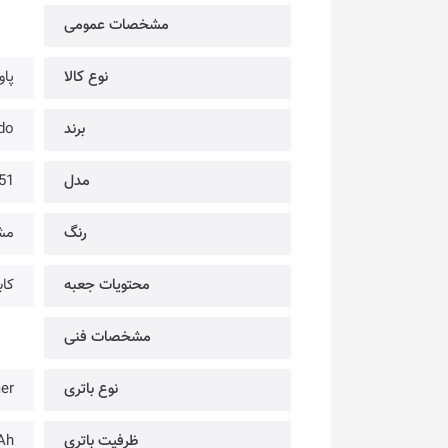
مشخصات عمومی
نوع کالا
پاو
برند
Dodo
مدل
51
رنگ
مش
محتویات جعبه
کاب
مشخصات فنی
نوع باتری
er
ظرفیت باتری
Ah