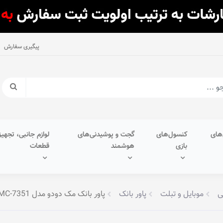
پیگیری سفارش
های
کنسول‌های
گجت و پوشیدنی‌های
لوازم جانبی، تجهیز
بازی
هوشمند
قطعات
ی
موبایل و تبلت
پاور بانک
پاور بانک مک دودو مدل Ultra Slim Light 10000mAh MC-7351