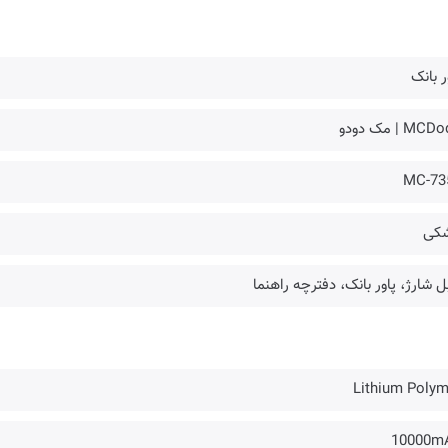
ر بانک
MC | مک دودو
MC-73
کی
ل شارژ، پاور بانک، دفترچه راهنما
Lithium Polym
10000m