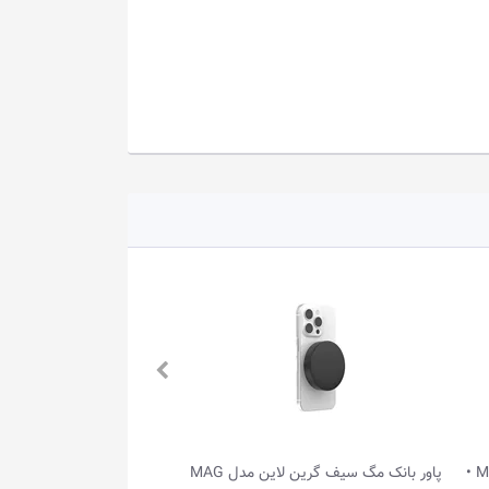
پاور بانک مگ‌ سیف گرین لاین مدل MAG
کاور سیلیکونی پاور بانک شیائومی 10000