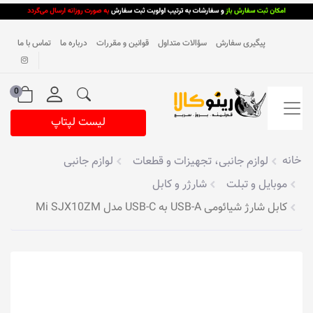
پیگیری سفارش
سؤالات متداول
قوانین و مقررات
درباره ما
تماس با ما
0
لیست لپتاپ
خانه
لوازم جانبی، تجهیزات و قطعات
لوازم جانبی
موبایل و تبلت
شارژر و کابل
کابل شارژ شیائومی USB-A به USB-C مدل Mi SJX10ZM