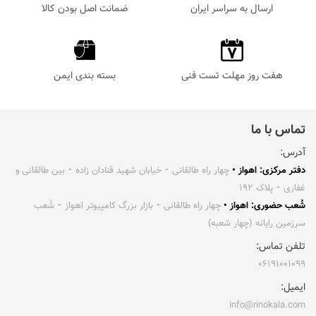
ارسال به سراسر ایران
ضمانت اصل بودن کالا
هفت روز مهلت تست فنی
بسته بندی ایمن
تماس با ما
آدرس:
دفتر مرکزی: اهواز •
چهار راه طالقانی ⁃ خیابان شهید قنادان زاده ⁃ بین طالقانی و
غفاری ⁃ پلاک ۱۹۲
شُعب حضوری: اهواز •
چهار راه طالقانی ⁃ بازار بزرگ کامپیوتر اهواز ⁃ شُعب
سرزمین رایانه (چهار شعبه)
تلفن تماس:
۰۶۱۹۱۰۰۱۰۹۹
ایمیل:
info@rinokala.com