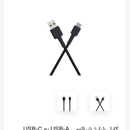
کابل شارژ شیائومی USB-A به USB-C