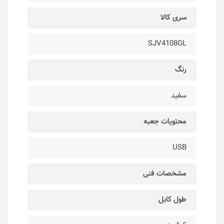
سری کالا
SJV4108GL
رنگ
سفید
محتویات جعبه
USB
مشخصات فنی
طول کابل