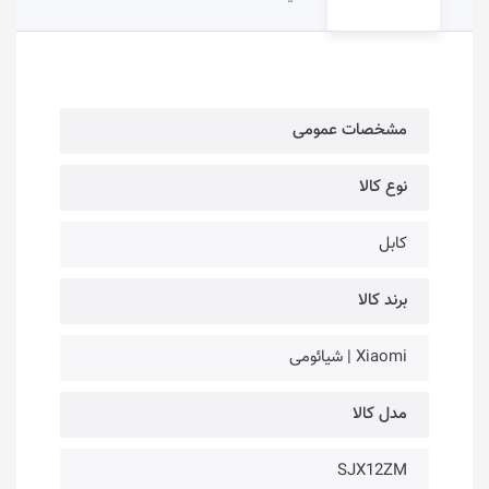
مشخصات عمومی
نوع کالا
کابل
برند کالا
Xiaomi | شیائومی
مدل کالا
SJX12ZM