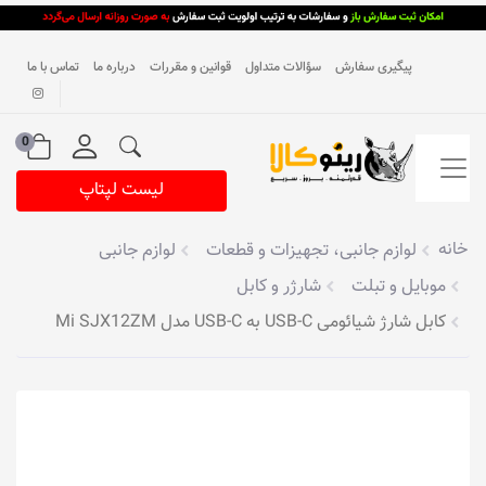
پیگیری سفارش
سؤالات متداول
قوانین و مقررات
درباره ما
تماس با ما
0
لیست لپتاپ
خانه
لوازم جانبی، تجهیزات و قطعات
لوازم جانبی
موبایل و تبلت
شارژر و کابل
کابل شارژ شیائومی USB-C به USB-C مدل Mi SJX12ZM