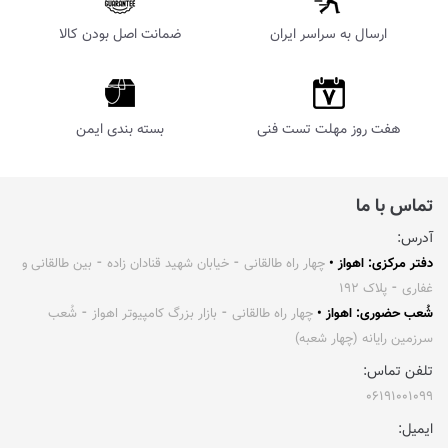
ارسال به سراسر ایران
ضمانت اصل بودن کالا
هفت روز مهلت تست فنی
بسته بندی ایمن
تماس با ما
آدرس:
دفتر مرکزی: اهواز •
چهار راه طالقانی ⁃ خیابان شهید قنادان زاده ⁃ بین طالقانی و
غفاری ⁃ پلاک ۱۹۲
شُعب حضوری: اهواز •
چهار راه طالقانی ⁃ بازار بزرگ کامپیوتر اهواز ⁃ شُعب
سرزمین رایانه (چهار شعبه)
تلفن تماس:
۰۶۱۹۱۰۰۱۰۹۹
ایمیل: