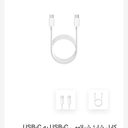
کابل شارژ شیائومی USB-C به USB-C