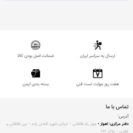
ارسال به سراسر ایران
ضمانت اصل بودن کالا
هفت روز مهلت تست فنی
بسته بندی ایمن
تماس با ما
آدرس:
دفتر مرکزی: اهواز •
چهار راه طالقانی ⁃ خیابان شهید قنادان زاده ⁃ بین طالقانی و
غفاری ⁃ پلاک ۱۹۲