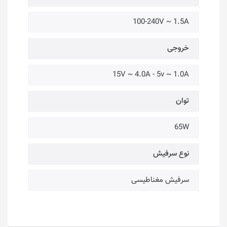
100-240V ~ 1.5A
خروجی
15V ~ 4.0A - 5v ~ 1.0A
توان
65W
نوع سرفیش
سرفیش مغناطیسی