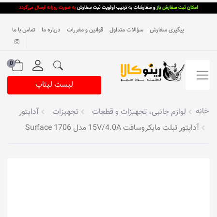
پیگیری سفارش
سؤالات متداول
قوانین و مقررات
درباره ما
تماس با ما
0
لیست لپتاپ
خانه
لوازم جانبی، تجهیزات و قطعات
تجهیزات
آداپتور
آداپتور تبلت مایکروسافت 15V/4.0A مدل Surface 1706