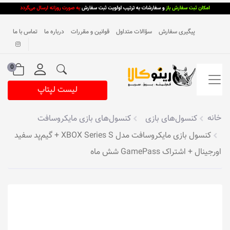
پیگیری سفارش
سؤالات متداول
قوانین و مقررات
درباره ما
تماس با ما
0
لیست لپتاپ
خانه
کنسول‌های بازی
کنسول‌های بازی مایکروسافت
کنسول بازی مایکروسافت مدل XBOX Series S + گیم‌پد سفید
اورجینال + اشتراک GamePass شش ماه