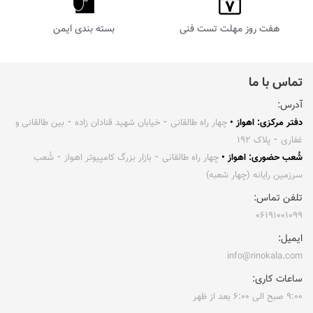
هفت روز مهلت تست فنی
بسته بندی ایمن
تماس با ما
آدرس:
دفتر مرکزی: اهواز •
چهار راه طالقانی ⁃ خیابان شهید قنادان زاده ⁃ بین طالقانی و
غفاری ⁃ پلاک ۱۹۲
شُعب حضوری: اهواز •
چهار راه طالقانی ⁃ بازار بزرگ کامپیوتر اهواز ⁃ شُعب
سرزمین رایانه (چهار شعبه)
تلفن تماس:
۰۶۱۹۱۰۰۱۰۹۹
ایمیل:
info@rinokala.com
ساعات کاری:
۹:۰۰ صبح الی ۶:۰۰ بعد از ظهر