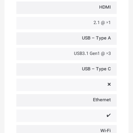
HDMI
1× @ 2.1
USB – Type A
3× @ USB3.1 Gen1
USB – Type C
❌
Ethernet
✔️
Wi-Fi