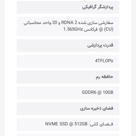
پردازشگر گرافیکی
سفارشی سازی شده RDNA 2 و 20 واحد محاسباتی
(CU) @ فرکانس 1.565GHz
قدرت پردازشی
4TFLOPs
حافظه رم
GDDR6 @ 10GB
فضای ذخیره ‌سازی
فـــضــای کـلـی: NVME SSD @ 512GB