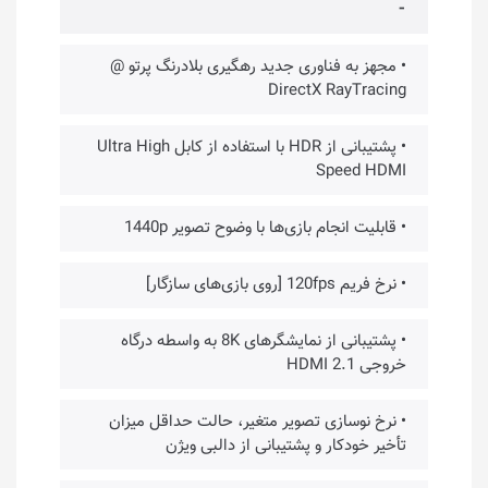
⁃
• مجهز به فناوری جدید رهگیری بلادرنگ پرتو @
DirectX RayTracing
• پشتیبانی از HDR با استفاده از کابل Ultra High
Speed HDMI
• قابلیت انجام بازی‌ها با وضوح تصویر 1440p
• نرخ فریم 120fps [روی بازی‌های سازگار]
• پشتیبانی از نمایشگرهای 8K به واسطه درگاه
خروجی HDMI 2.1
• نرخ نوسازی تصویر متغیر، حالت حداقل میزان
تأخیر خودکار و پشتیبانی از دالبی ویژن