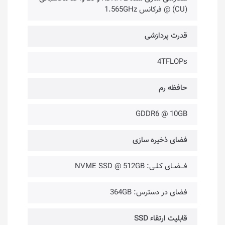
(CU) @ فرکانس 1.565GHz
قدرت پردازشی
4TFLOPs
حافظه رم
GDDR6 @ 10GB
فضای ذخیره ‌سازی
فـــضــای کـلـی: NVME SSD @ 512GB
فضای در دسترس: 364GB
قابلیت ارتقاء SSD