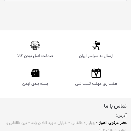
ارسال به سراسر ایران
ضمانت اصل بودن کالا
هفت روز مهلت تست فنی
بسته بندی ایمن
تماس با ما
آدرس:
دفتر مرکزی: اهواز •
چهار راه طالقانی ⁃ خیابان شهید قنادان زاده ⁃ بین طالقانی و
غفاری ⁃ پلاک ۱۹۲