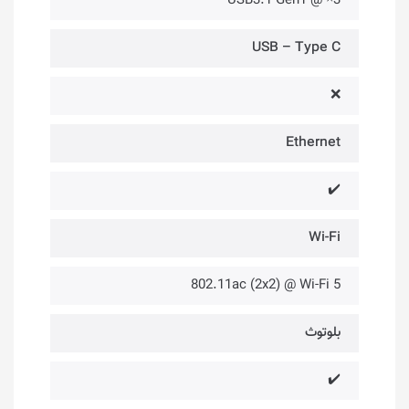
3× @ USB3.1 Gen1
USB – Type C
❌
Ethernet
✔️
Wi-Fi
802.11ac (2x2) @ Wi-Fi 5
بلوتوث
✔️