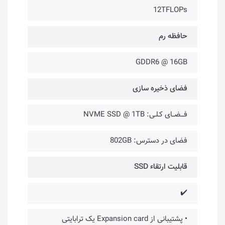
12TFLOPs
حافظه رم
GDDR6 @ 16GB
فضای ذخیره ‌سازی
فـــضــای کـلـی: NVME SSD @ 1TB
فضای در دسترس: 802GB
قابلیت ارتقاء SSD
✔️
• پشتیبانی از Expansion card یک ترابایتی