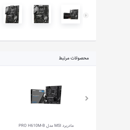
محصولات مرتبط
مادربرد MSI مدل PRO B760M-E