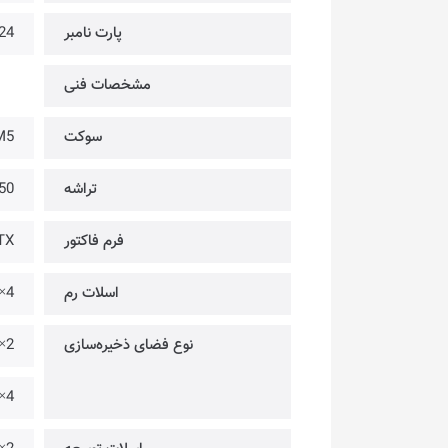
پارت نامبر
24
مشخصات فنی
سوکت
AM5 @ پردازنده‌های سر
تراشه
50
فرم فاکتور
ATX @ ابعاد 304.8
اسلات رم
4× @ از نوع DDR5 | حداکثر با سرعت 7200MHz(OC) ~ 4800MHz | ظرفیت 256GB
نوع فضای ذخیره‌سازی
2× @ PCIe 4.0 ×4 – با حداکثر سرعت 64Gbps
4× @ SATA – با حداکثر سرعت 6Gbps