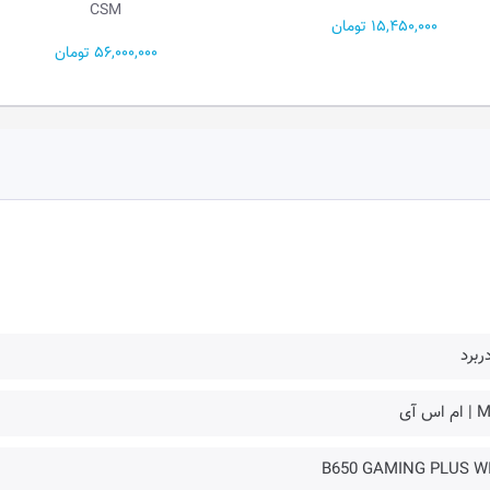
CSM
16,400,000 تومان
56,000,000 تومان
ربرد
 اس آی
B650 GAMING PLUS WI