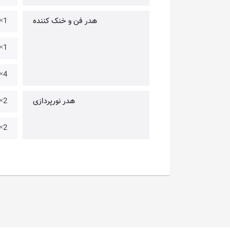
هدر فن و خنک کننده
1× @ 4PIN – برای فن CPU
1× @ 4PIN – برای پمپ خنک کننده AIO
4× @ 4PIN – برای فن کیس
هدر نورپردازی
2× @ JARGB V2
2× @ JRGB