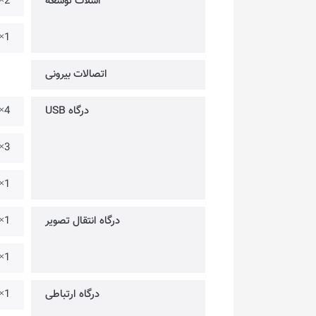
اسلات توسعه
2× @ PCIe 4.0 ×16
1× @ PCIe 3.0 ×1
اتصالات بیرونی
درگاه USB
4× @ USB3.2 Gen 1 – حداکثر با سرعت 5Gbps
3× @ USB-C 3.2 Gen 2 – حداکثر با سرعت 10Gbps
1× @ Thunderbolt 4 – حداکثر با سرعت 20Gbps
درگاه انتقال تصویر
1× @ HDMI 2.1 – پشتیبانی از وضوح تصویر 4K@60Hz
1× @ DisplayPort 1.4 – پشتیبانی از وضوح تصویر 4K@60Hz
درگاه ارتباطی
1× @ Realtek 8125BG 2.5G – Ethernet