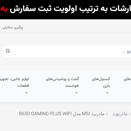
پیگیری سفارش
های
کنسول‌های
گجت و پوشیدنی‌های
لوازم جانبی، تجهیز
بازی
هوشمند
قطعات
مادربورد
مادربرد MSI مدل B650 GAMING PLUS WIFI