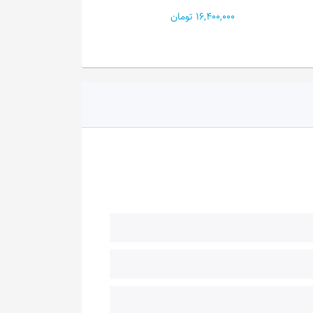
X870E HE...
41,300,000 تومان
135,000,000 تومان