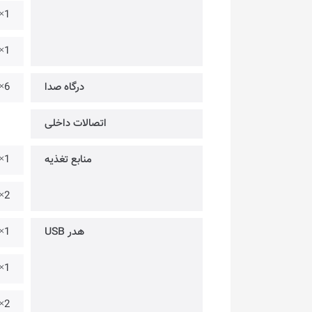
1× @ 802.11a/b/g/n/ac/ax – Wi-Fi 6E
1× @ Version 5.3 – Bluetooth
درگاه صدا
6× @ جک صدا
اتصالات داخلی
منابع تغذیه
1× @ 24PIN – برق اصلی
2× @ 8PIN – برق CPU
هدر USB
1× @ USB 3.2 Gen 2 – قابلیت خروجی USB-C
1× @ USB 3.2 Gen 1 – قابلیت خروجی تا 2× عدد
2× @ USB 2.0 – قابلیت خروجی تا 4× عدد