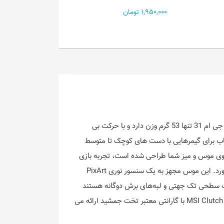
14,540,000 تومان
000
زرادخانه خود را با ماوس بازی کوچک و در عین حال ارگونومیک Clutch GM31 ارتقا دهید. به عنوان یک ماوس بی سیم بازی، کلاچ جی ام 31 تنها 53 گرم وزن دارد و با حرکت بی
عاده ای را ارائه می دهد.طراحی کوچک و ارگونومیک شاسی باعث می شود GM31 بهترین انتخاب برای گیمرهایی با دست های کوچک تا متوسط
 FriCtion Free که برای به حداقل رساندن اصطکاک روی موس و میز شما طراحی شده است، تجربه بازی
شما را با انعطاف و نرمی فوق العاده بهبود می بخشد. این کابل با بافت حرفه ای دوام و استقامت بسیار بالا را برای شما فراهم می آورد. این موس مجهز به یک سنسور نوری PixArt
ند و ردیابی بسیار دقیقی را ارائه می دهد. اسکیت‌های PTFE خالص دارای بافت سطحی تک جهتی و لبه‌های برش دوگانه هستند
که لغزشی تقریباً بدون اصطکاک را برای حرکات دقیق موس با سرعت بالا فراهم می‌کنند. موس گیمینگ MSI Clutch GM31 Lightweith Wired با گارانتی معتبر تخت جمشید ارائه می