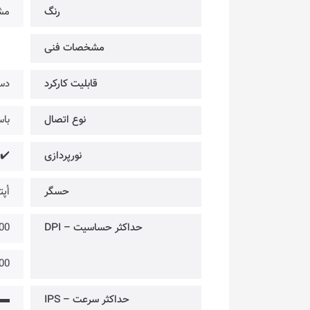
رنگ
مش
مشخصات فنی
قابلیت کارکرد
دس
نوع اتصال
باسی
نورپردازی
 RGB
حسگر
اُپتیک
حداکثر حساسیت – DPI
12,000 @ 
6,400 @ از ط
حداکثر سرعت – IPS
▬