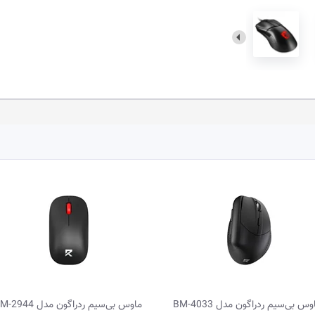
ماوس بی‌سیم ردراگون مدل BM-2944
ماوس باسیم لاجیتک مدل M110 SILENT