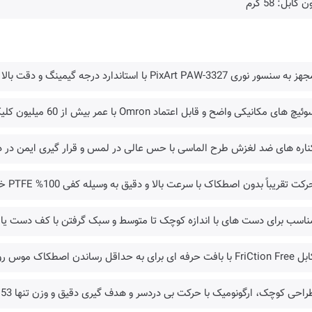
 کابل: 58 گرم
ه سنسور نوری PixArt PAW-3327 با استاندارد درجه گیمینگ و دقت بالا
یچ های مکانیکی واضح و قابل اعتماد Omron با عمر بیش از 60 میلیون کلیک
کناره های ضد لغزش طرح الماسی با حس عالی در لمس و قرار گیری ایمن در
رکت تقریباً بدون اصطکاک با سرعت بالا و دقیق به وسیله کفی 100% PTFE خالص
ناسب برای دست های با اندازه کوچک تا متوسط و سبک گرفتن با کف دست یا 
ت حرفه ای برای به حداقل رساندن اصطکاک موس روی میز
راحی کوچک، ارگونومیک با حرکت بی دردسر و هدف گیری دقیق و وزن تنها 53 گرم