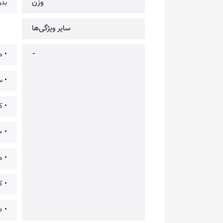
وزن
بدون
سایر ویژگی‌ها
⁃
• مجهز ب
• سوئ
• 
• ح
• م
• کابل FriCtion Free با باف
• ط