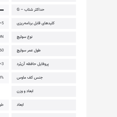
حداکثر شتاب – G
▬
کلیدهای قابل برنامه‌ریزی
5×
نوع سوئیچ
ON
طول عمر سوئیچ‌
60 میلیون کل
پروفایل حافظه آن‌بُرد
3×
جنس کف ماوس
PTFE
ابعاد و وزن
ابعاد
طول: 120 میلی‌متر | عرض