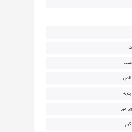
 دست
پنجه