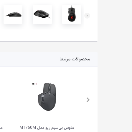
محصولات مرتبط
ماوس بی‌سیم رپو مدل MT760M
ماوس بی‌سیم ردراگون مدل BM-4033