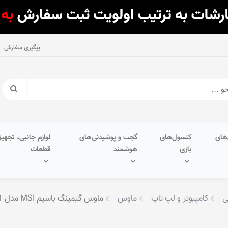
پیگیری سفارش
های
کنسول‌های
گجت و پوشیدنی‌های
لوازم جانبی، تجهیز
بازی
هوشمند
قطعات
ی
کامپیوتر و لپ تاپ
ماوس
ماوس گیمینگ باسیم MSI مدل CLUTCH GM31