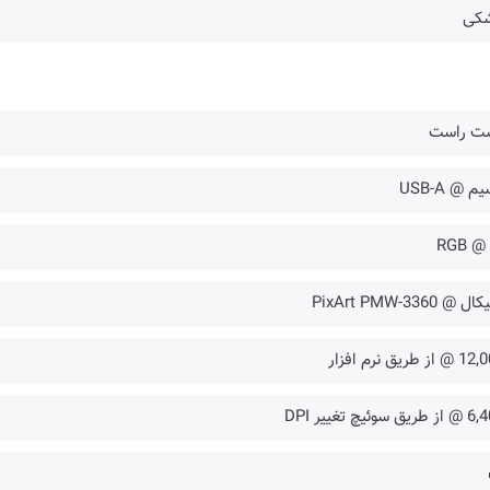
کی
ت راست
م @ USB-A
✔️ @
ال @ PixArt PMW-3360
از طریق نرم افزار
ریق سوئیچ تغییر DPI