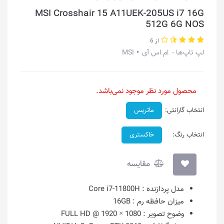
MSI Crosshair 15 A11UEK-205US i7 16G
512G 6G NOS
از 6
لپ تاپ‌ها
ام اس آی ‣ MSI
محصول مورد نظر موجود نمی‌باشد.
انتخاب گارانتی:
ماتریس
انتخاب رنگ:
خاکستری
مقایسه
مدل پردازنده :
Core i7-11800H
میزان حافظه رم :
16GB
وضوح تصویر :
1080 × 1920 @ FULL HD