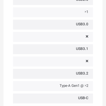
1×
USB3.0
❌
USB3.1
❌
USB3.2
2× @ Type-A Gen1
USB-C