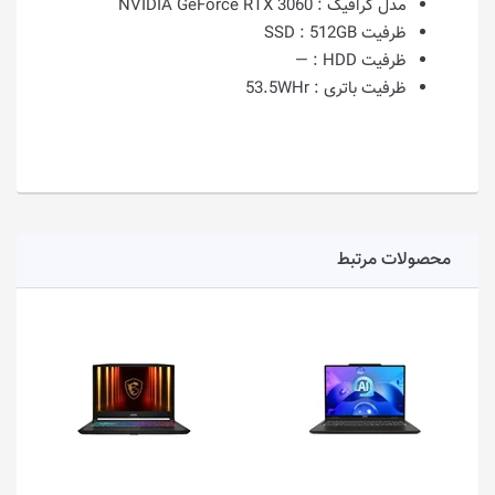
مدل گرافیک :
NVIDIA GeForce RTX 3060
ظرفیت SSD :
512GB
ظرفیت HDD :
—
ظرفیت باتری :
53.5WHr
محصولات مرتبط