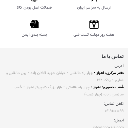
ارسال به سراسر ایران
ضمانت اصل بودن کالا
هفت روز مهلت تست فنی
بسته بندی ایمن
تماس با ما
آدرس:
دفتر مرکزی: اهواز •
چهار راه طالقانی ⁃ خیابان شهید قنادان زاده ⁃ بین طالقانی و
غفاری ⁃ پلاک ۱۹۲
شُعب حضوری: اهواز •
چهار راه طالقانی ⁃ بازار بزرگ کامپیوتر اهواز ⁃ شُعب
سرزمین رایانه (چهار شعبه)
تلفن تماس:
۰۶۱۹۱۰۰۱۰۹۹
ایمیل:
info@rinokala.com