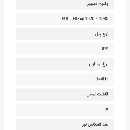
وضوح تصویر
1080 × 1920 @ FULL HD
نوع پنل
IPS
نرخ نوسازی
144Hz
قابلیت لمس
❌
ضد انعکاس نور