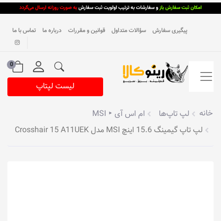
پیگیری سفارش
سؤالات متداول
قوانین و مقررات
درباره ما
تماس با ما
0
لیست لپتاپ
خانه
لپ تاپ‌ها
ام اس آی ‣ MSI
لپ تاپ گیمینگ 15.6 اینچ MSI مدل Crosshair 15 A11UEK