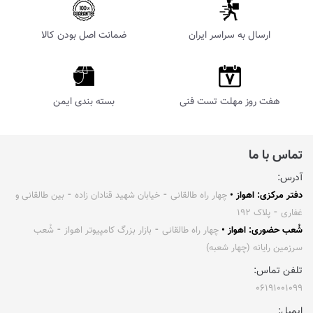
ارسال به سراسر ایران
ضمانت اصل بودن کالا
هفت روز مهلت تست فنی
بسته بندی ایمن
تماس با ما
آدرس:
دفتر مرکزی: اهواز •
چهار راه طالقانی ⁃ خیابان شهید قنادان زاده ⁃ بین طالقانی و
غفاری ⁃ پلاک ۱۹۲
شُعب حضوری: اهواز •
چهار راه طالقانی ⁃ بازار بزرگ کامپیوتر اهواز ⁃ شُعب
سرزمین رایانه (چهار شعبه)
تلفن تماس:
۰۶۱۹۱۰۰۱۰۹۹
ایمیل: