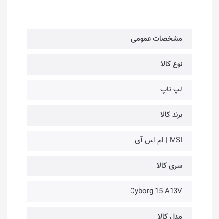
مشخصات عمومی
نوع کالا
لپ تاپ
برند کالا
MSI | ام اس آی
سری کالا
Cyborg 15 A13V
مدل کالا