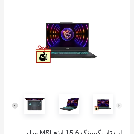
لپ تاپ گیمینگ 15.6 اینچ MSI مدل