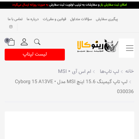
پیگیری سفارش
سؤالات متداول
قوانین و مقررات
درباره ما
تماس با ما
0
لیست لپتاپ
خانه
لپ تاپ‌ها
ام اس آی ‣ MSI
لپ تاپ گیمینگ 15.6 اینچ MSI مدل Cyborg 15 A13VE •
030036