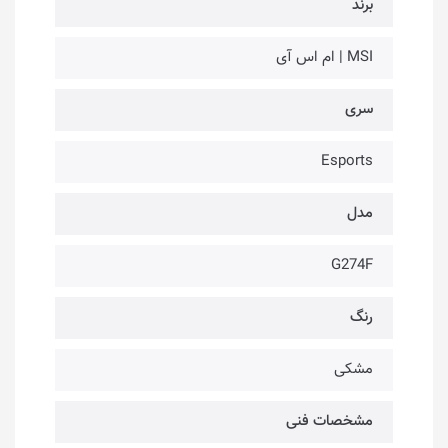
برند
MSI | ام اس آی
سری
Esports
مدل
G274F
رنگ
مشکی
مشخصات فنی