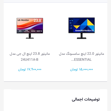
دل
مانیتور 23.8 اینچ ال جی مدل
مانیتور 21.5 اینچ ال جی مدل
22U401A-B
24U411A-B
17,900,000 تومان
15,000,000 تومان
توضیحات اجمالی