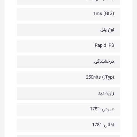
1ms (GtG)
نوع پنل
Rapid IPS
درخشندگی
(Typ.) 250nits
زاویه دید
عمودی: °178
افـقـی: °178