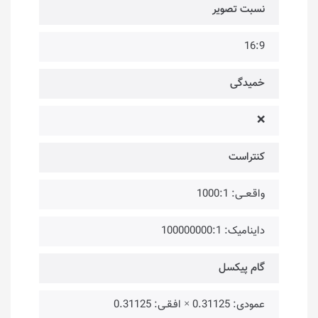
نسبت تصویر
16:9
خمیدگی
❌
کنتراست
واقـعــی: 1000:1
داینامیک: 100000000:1
گام پیکسل
عمودی: 0.31125 × افـقـی: 0.31125