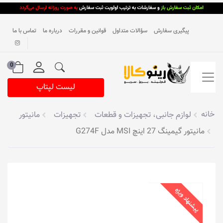
پیگیری سفارش
سؤالات متداول
قوانین و مقررات
درباره ما
تماس با ما
0
لیست لپتاپ
خانه
لوازم جانبی، تجهیزات و قطعات
تجهیزات
مانیتور
مانیتور گیمینگ 27 اینچ MSI مدل G274F
پیشنهاد ویژه