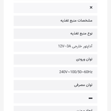
❌
مشخصات منبع تغذیه
نوع منبع تغذیه
آداپتور خارجی 12V⎓3A
توان ورودی
240V~100/50~60Hz
توان مصرفی
▬
ابعاد و وزن