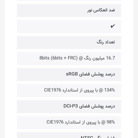
ضد انعکاس نور
✔️
تعداد رنگ
16.7 میلیون رنگ @ 8bits (6bits + FRC)
درصد پوشش فضای sRGB
134% @ با پیروی از استاندارد CIE1976
درصد پوشش فضای DCI-P3
98% @ با پیروی از استاندارد CIE1976