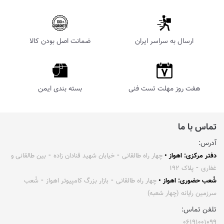
ارسال به سراسر ایران
ضمانت اصل بودن کالا
هفت روز مهلت تست فنی
بسته بندی ایمن
تماس با ما
آدرس:
دفتر مرکزی: اهواز •
چهار راه طالقانی ⁃ خیابان شهید قنادان زاده ⁃ بین طالقانی و
غفاری ⁃ پلاک ۱۹۲
شُعب حضوری: اهواز •
چهار راه طالقانی ⁃ بازار بزرگ کامپیوتر اهواز ⁃ شُعب
سرزمین رایانه (چهار شعبه)
تلفن تماس:
۰۶۱۹۱۰۰۱۰۹۹