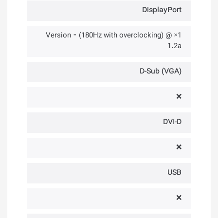
DisplayPort
1× @ (180Hz with overclocking) ⁃ Version
1.2a
D-Sub (VGA)
❌
DVI-D
❌
USB
❌