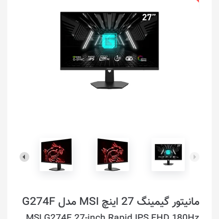
مانیتور گیمینگ 27 اینچ MSI مدل G274F
MSI G274F 27-inch Rapid IPS FHD 180Hz