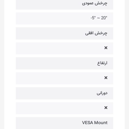
چرخش عمودی
20° ~ 5°-
چرخش افقی
❌
ارتفاع
❌
دورانی
❌
VESA Mount