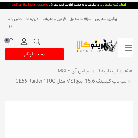
پیگیری سفارش
سؤالات متداول
قوانین و مقررات
درباره ما
تماس با ما
0
لیست لپتاپ
خانه
لپ تاپ‌ها
ام اس آی ‣ MSI
لپ تاپ گیمینگ 15.6 اینچ MSI مدل GE66 Raider 11UG