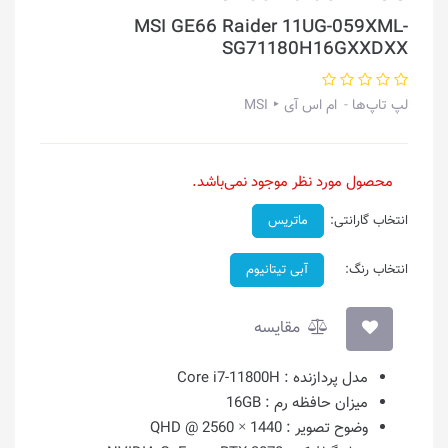
MSI GE66 Raider 11UG-059XML-
SG71180H16GXXDXX
لپ تاپ‌ها
ام اس آی ‣ MSI
محصول مورد نظر موجود نمی‌باشد.
انتخاب گارانتی:
ماتریس
انتخاب رنگ:
آبی تیتانیوم
مقایسه
مدل پردازنده :
Core i7-11800H
میزان حافظه رم :
16GB
وضوح تصویر :
1440 × 2560 @ QHD