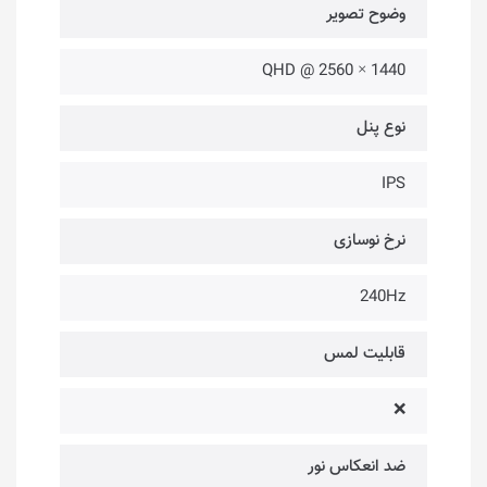
وضوح تصویر
1440 × 2560 @ QHD
نوع پنل
IPS
نرخ نوسازی
240Hz
قابلیت لمس
❌
ضد انعکاس نور