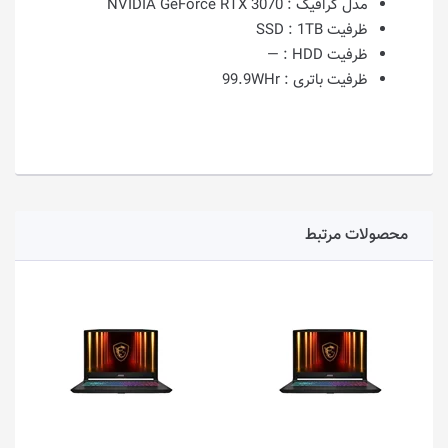
مدل گرافیک :
NVIDIA GeForce RTX 3070
ظرفیت SSD :
1TB
ظرفیت HDD :
—
ظرفیت باتری :
99.9WHr
محصولات مرتبط