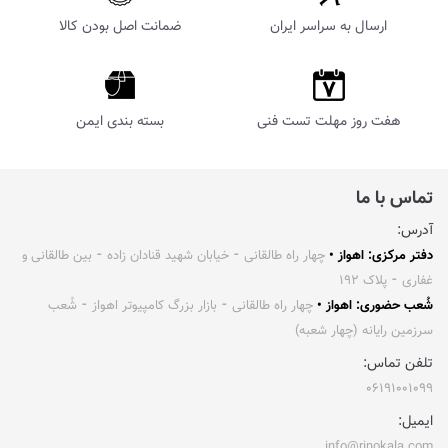
ارسال به سراسر ایران
ضمانت اصل بودن کالا
هفت روز مهلت تست فنی
بسته بندی ایمن
تماس با ما
آدرس:
دفتر مرکزی: اهواز •
چهار راه طالقانی ⁃ خیابان شهید قنادان زاده ⁃ بین طالقانی و
غفاری ⁃ پلاک ۱۹۲
شُعب حضوری: اهواز •
چهار راه طالقانی ⁃ بازار بزرگ کامپیوتر اهواز ⁃ شُعب
سرزمین رایانه (چهار شعبه)
تلفن تماس:
۰۶۱۹۱۰۰۱۰۹۹
ایمیل:
info@rinokala.com