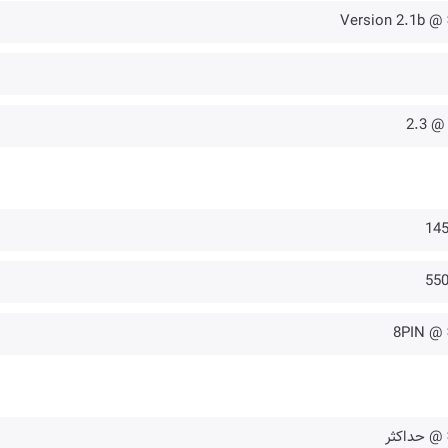
✔️ @
14
55
8PIN @ 