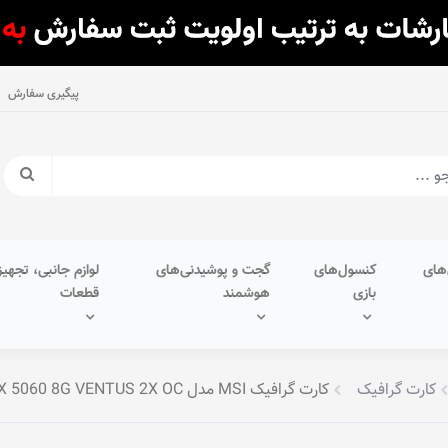
پیگیری سفارش
های
کنسول‌های
گجت و پوشیدنی‌های
لوازم جانبی، تجهیز
بازی
هوشمند
قطعات
کارت گرافیک
کارت گرافیک MSI مدل GeForce RTX 5060 8G VENTUS 2X OC