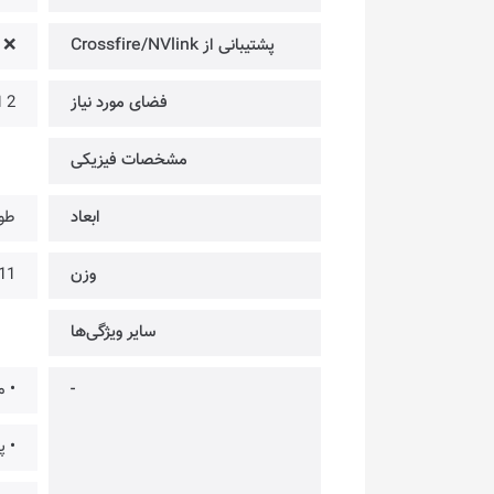
پشتیبانی از Crossfire/NVlink
❌
فضای مورد نیاز
2 اسلات
مشخصات فیزیکی
ابعاد
طول: 197 × عرض: 
وزن
511 
سایر ویژگی‌ها
-
• م
• پ