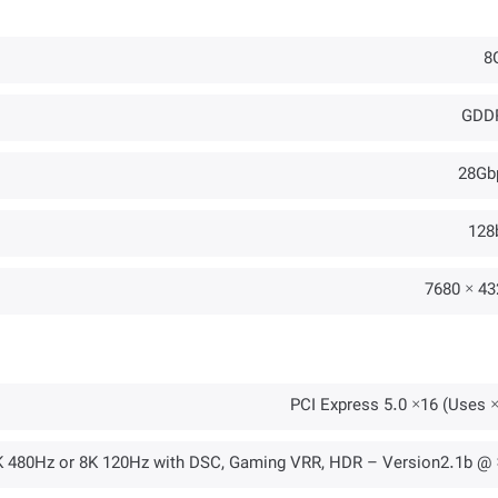
8
GDD
28Gb
128b
4320 ×
PCI Express 5.0 ×16 (Uses ×