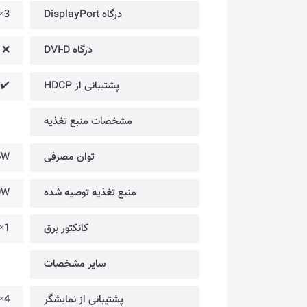
درگاه DisplayPort
3× @ Version 2.1b
درگاه DVI-D
❌
پشتیبانی از HDCP
 2.3
مشخصات منبع تغذیه
توان مصرفی
5W
منبع تغذیه توصیه شده
0W
کانکتور برق
×1
سایر مشخصات
پشتیبانی از نمایشگر
4× @ حداکثر