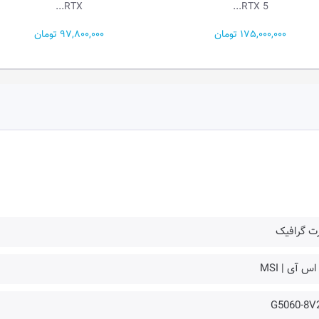
RTX 5...
RTX...
97,800,000 تومان
65,000,000 تومان
رت گرافیک
اس آی | MSI
G5060-8V