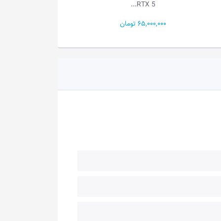
906...
RX 90...
187,000,000 تومان
130,000,000 تومان