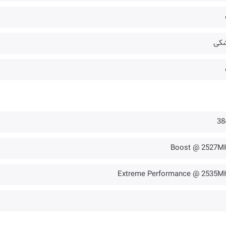
کی
38
Boost @ 2527M
Extreme Performance @ 2535M