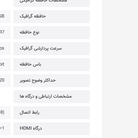
مشخصات حافظه گرافیکی
حافظه گرافیک
GB
نوع حافظه
R7
سرعت پردازشی گرافیک
ps
باس حافظه
it
حداکثر وضوح تصویر
 7680
مشخصات ارتباطی و درگاه ها
رابط اتصال
8)
درگاه HDMI
1× @ up to 4K 480Hz or 8K 120Hz with DSC, Gaming VRR, HDR – Version2.1b