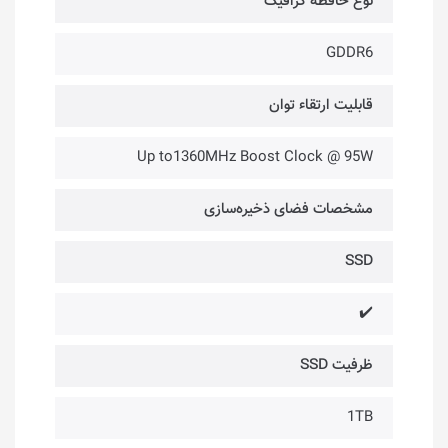
نوع حافظه گرافیک
GDDR6
قابلیت ارتقاء توان
Up to1360MHz Boost Clock @ 95W
مشخصات فضای ذخیره‌سازی
SSD
✔️
ظرفیت SSD
1TB