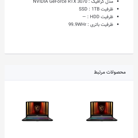
مدل گرافیک :
NVIDIA GeForce RTX 3070
ظرفیت SSD :
1TB
ظرفیت HDD :
—
ظرفیت باتری :
99.9WHr
محصولات مرتبط