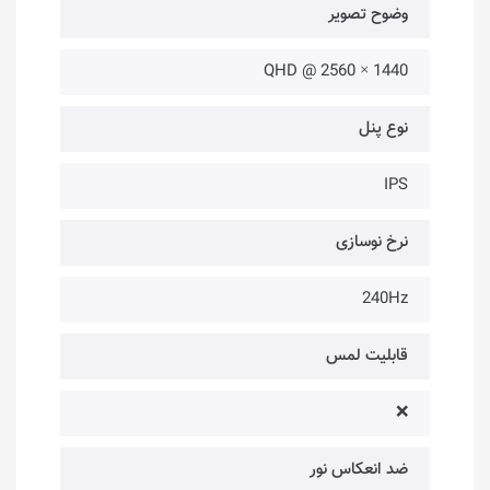
وضوح تصویر
1440 × 2560 @ QHD
نوع پنل
IPS
نرخ نوسازی
240Hz
قابلیت لمس
❌
ضد انعکاس نور