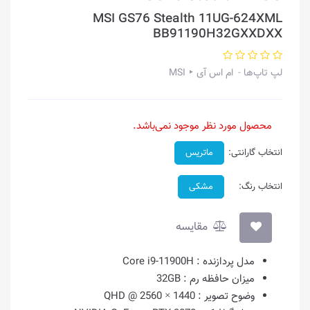
MSI GS76 Stealth 11UG-624XML
BB91190H32GXXDXX
لپ تاپ‌ها
ام اس آی ‣ MSI
محصول مورد نظر موجود نمی‌باشد.
انتخاب گارانتی:
ماتریس
انتخاب رنگ:
مشکی
مقایسه
مدل پردازنده :
Core i9-11900H
میزان حافظه رم :
32GB
وضوح تصویر :
1440 × 2560 @ QHD