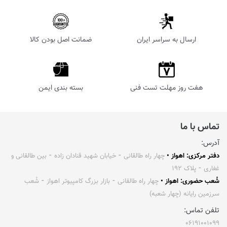
ارسال به سراسر ایران
ضمانت اصل بودن کالا
هفت روز مهلت تست فنی
بسته بندی ایمن
تماس با ما
آدرس:
دفتر مرکزی: اهواز •
چهار راه طالقانی ⁃ خیابان شهید قنادان زاده ⁃ بین طالقانی و
غفاری ⁃ پلاک ۱۹۲
شُعب حضوری: اهواز •
چهار راه طالقانی ⁃ بازار بزرگ کامپیوتر اهواز ⁃ شُعب
سرزمین رایانه (چهار شعبه)
تلفن تماس:
۰۶۱۹۱۰۰۱۰۹۹