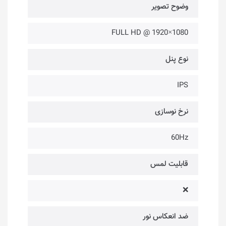
وضوح تصویر
1080×1920 @ FULL HD
نوع پنل
IPS
نرخ نوسازی
60Hz
قابلیت لمس
❌
ضد انعکاس نور