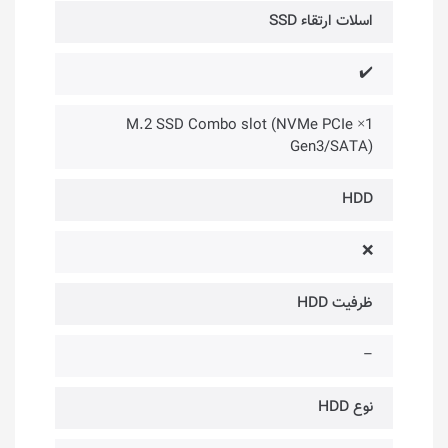
اسلات ارتقاء SSD
✔️
1× M.2 SSD Combo slot (NVMe PCIe
Gen3/SATA)
HDD
❌
ظرفیت HDD
–
نوع HDD