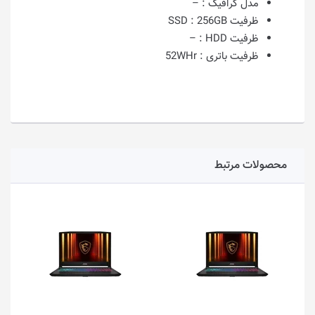
مدل گرافیک :
–
ظرفیت SSD :
256GB
ظرفیت HDD :
–
ظرفیت باتری :
52WHr
محصولات مرتبط