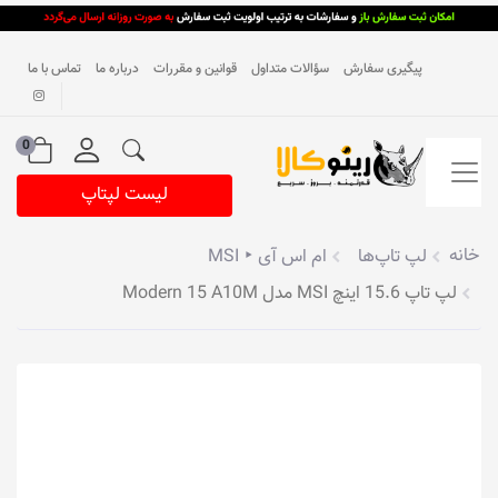
پیگیری سفارش
سؤالات متداول
قوانین و مقررات
درباره ما
تماس با ما
0
لیست لپتاپ
خانه
لپ تاپ‌ها
ام اس آی ‣ MSI
لپ تاپ 15.6 اینچ MSI مدل Modern 15 A10M