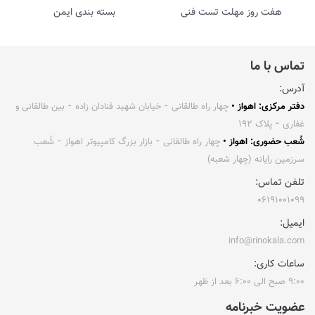
هفت روز مهلت تست فنی
بسته بندی ایمن
تماس با ما
آدرس:
دفتر مرکزی: اهواز •
چهار راه طالقانی ⁃ خیابان شهید قنادان زاده ⁃ بین طالقانی و
غفاری ⁃ پلاک ۱۹۲
شُعب حضوری: اهواز •
چهار راه طالقانی ⁃ بازار بزرگ کامپیوتر اهواز ⁃ شُعب
سرزمین رایانه (چهار شعبه)
تلفن تماس:
۰۶۱۹۱۰۰۱۰۹۹
ایمیل:
info@rinokala.com
ساعات کاری:
۹:۰۰ صبح الی ۶:۰۰ بعد از ظهر
عضویت خبرنامه