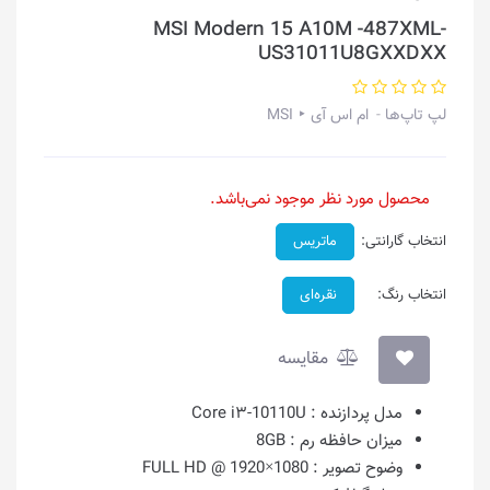
MSI Modern 15 A10M -487XML-
US31011U8GXXDXX
لپ تاپ‌ها
ام اس آی ‣ MSI
محصول مورد نظر موجود نمی‌باشد.
انتخاب گارانتی:
ماتریس
انتخاب رنگ:
نقره‌ای
مقایسه
مدل پردازنده :
Core i۳-10110U
میزان حافظه رم :
8GB
وضوح تصویر :
1080×1920 @ FULL HD