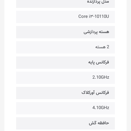
مدل پردازنده
Core i۳-10110U
هسته پردازشی
2 هسته
فرکانس پایه
2.10GHz
فرکانس آورکلاک
4.10GHz
حافظه کَش