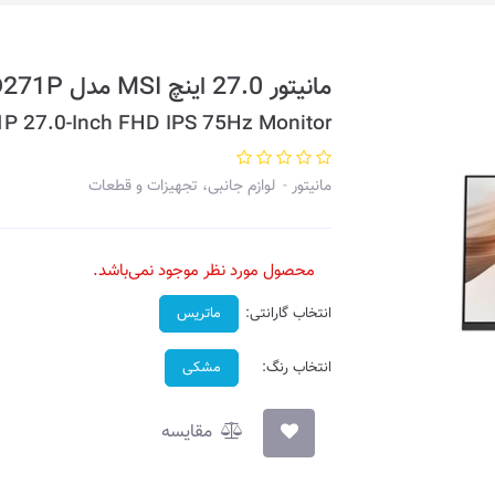
مانیتور 27.0 اینچ MSI مدل Modern MD271P
P 27.0-Inch FHD IPS 75Hz Monitor
مانیتور
لوازم جانبی، تجهیزات و قطعات
محصول مورد نظر موجود نمی‌باشد.
انتخاب گارانتی:
ماتریس
انتخاب رنگ:
مشکی
مقایسه