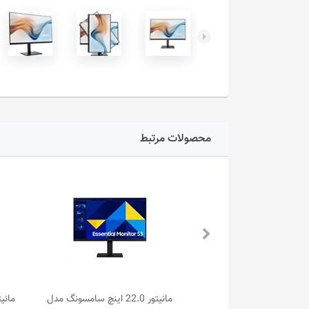
محصولات مرتبط
مانیتور 22.0 اینچ سامسونگ مدل
مانیتور 23.8 اینچ ال جی مدل 24U411A-B
مانیتور 21.5 اینچ ال 