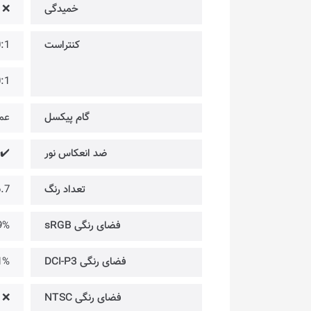
خمیدگی
❌
کنتراست
,000:1
00:1
گام پیکسل
عمودی: 4
ضد انعکاس نور
✔️
تعداد رنگ
16.7 میلیون رنگ @
فضای رنگی sRGB
9%
فضای رنگی DCI-P3
1%
فضای رنگی NTSC
❌