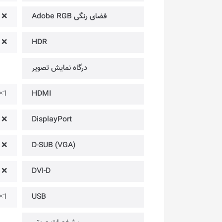
فضای رنگی Adobe RGB
❌
❌
HDR
درگاه‌ نمایش تصویر
1× @ Version 1.4
HDMI
❌
DisplayPort
❌
D-SUB (VGA)
❌
DVI-D
1× @ (75Hz) ⁃ Type C (DisplayPort Alternate)
USB