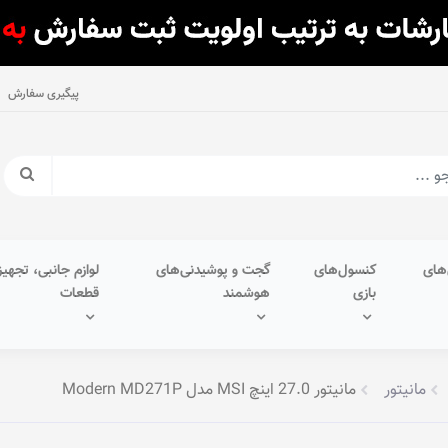
پیگیری سفارش
های
کنسول‌های
گجت و پوشیدنی‌های
لوازم جانبی، تجهیز
بازی
هوشمند
قطعات
مانیتور
مانیتور 27.0 اینچ MSI مدل Modern MD271P