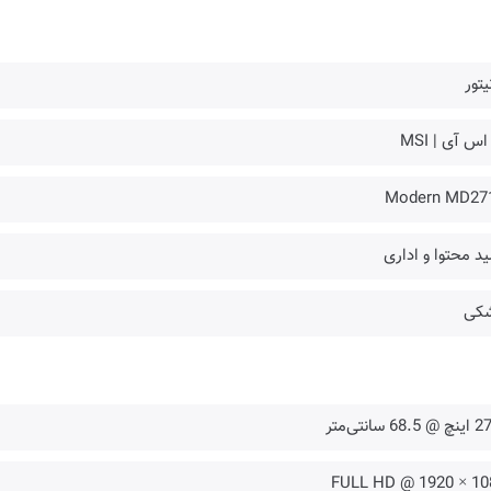
یتور
اس آی | MSI
Modern MD27
ید محتوا و اداری
کی
68. سانتی‌متر
FULL HD @ 1920 × 10