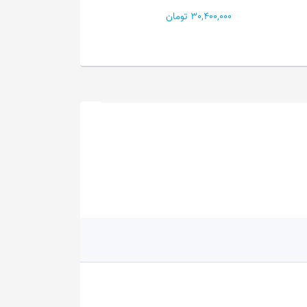
346...
AMB...
31,500,000 تومان
79,000,000 تومان