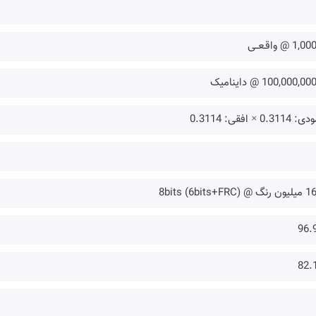
1 @ واقـعــی
100,000,0 @ داینامیک
0.311 × افقی: 0.3114
 8bits (6bits+FRC)
96.
82.