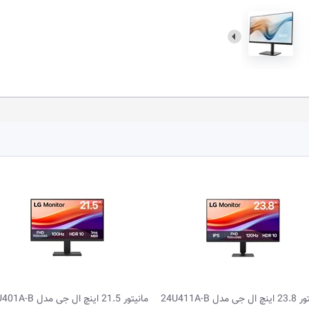
جی مدل 22U401A-B
مانیتور گیمینگ 27.0 اینچ ردراگون مدل MIR...