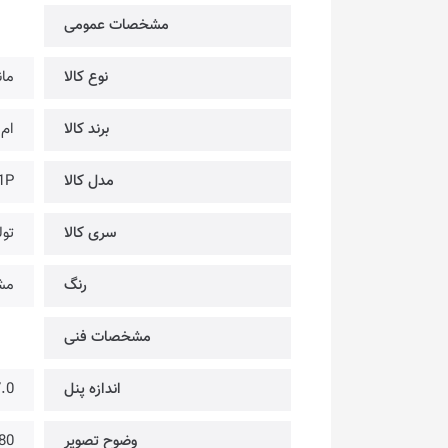
مشخصات عمومی
نوع کالا
مان
برند کالا
ام 
مدل کالا
1P
سری کالا
تول
رنگ
مش
مشخصات فنی
اندازه پنل
27.0 اینچ @ 5
وضوح تصویر
80