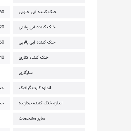
خنک کننده آبی جلویی
280/360/ /140/240
خنک کننده آبی پشتی
120 میلیمتری [قابل نصب • هم
خنک کننده آبی بالایی
280/360/ /140/240
خنک کننده کناری
120/240 میلی‌
سازگاری
اندازه کارت گرافیک
حداکث
اندازه خنک کننده پردازنده
حداکث
سایر مشخصات