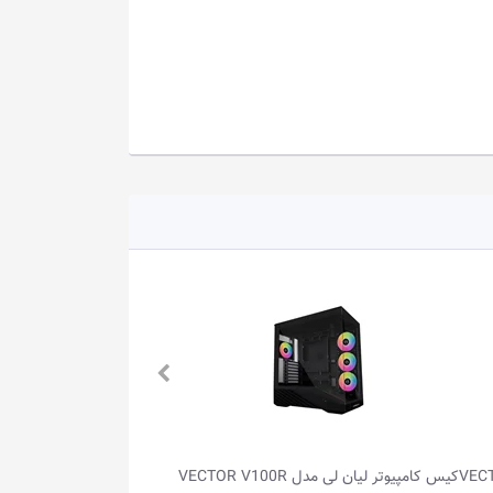
کیس کامپیوتر لیان لی مدل VECTOR V100R
کیس کامپیوتر ردراگون مدل DEFLECT CA-