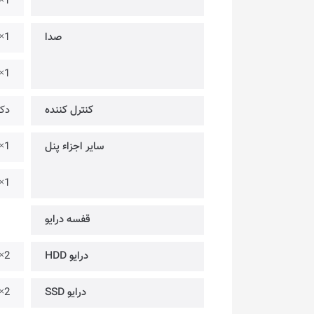
1× @ USB 3.2 Gen 2×2 Type-C (20Gbps)
صدا
1× @ خروجی هدفون
1× @ ورودی میکروفون
کنترل کننده
دکم
سایر اجزاء پنل
1× دکمه راه اندازی مجدد
1× دکمه پاور
قفسه درایو
درایو HDD
2× @ 3.5 اینچ
درایو SSD
2× @ 2.5 اینچ