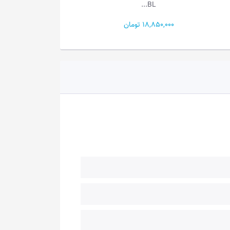
609B...
ان
8,300,000 تومان