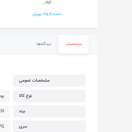
EVO...
INF...
25,700,000 تومان
64,500,000 تومان
مشخصات
دیدگاه‌ها
مشخصات عمومی
نوع کالا
پو
برند
MSI | ام
سری
PG