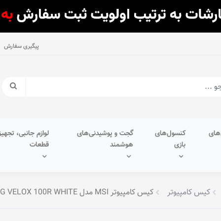
پیگیری سفارش
های
کنسول‌های
گجت و پوشیدنی‌های
لوازم جانبی، تجهیز
بازی
هوشمند
قطعات
کیس کامپیوتر
کیس کامپیوتر MSI مدل MPG VELOX 100R WHITE