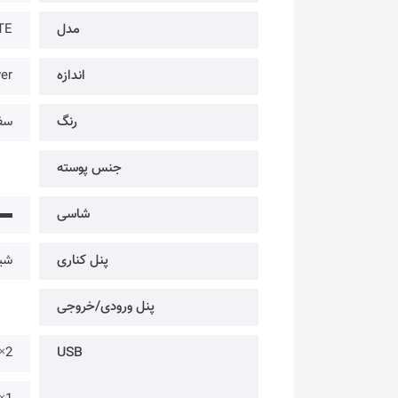
مدل
TE
اندازه
er
رنگ
سف
جنس پوسته
شاسی
▬
پنل کناری
شی
پنل ورودی/خروجی
2× @ USB 3.2 Gen1 Type-A (5 Gbps)
USB