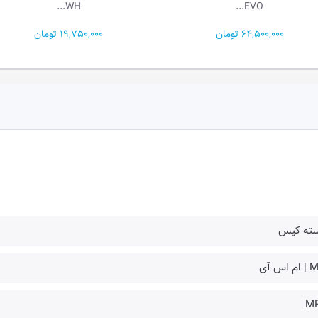
BL...
WH...
19,750,000 تومان
18,850,000 توم
سته کیس
 اس آی
M