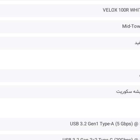
VELOX 100R WHI
Mid-Tow
ید
شه سکوریت