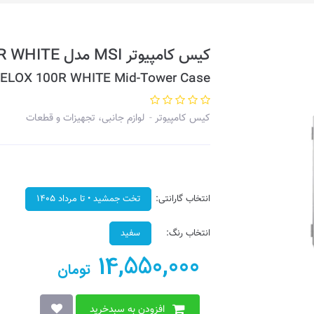
کیس کامپیوتر MSI مدل MPG VELOX 100R WHITE
ELOX 100R WHITE Mid-Tower Case
کیس کامپیوتر
لوازم جانبی، تجهیزات و قطعات
انتخاب گارانتی:
تخت جمشید • تا مرداد ۱۴۰۵
انتخاب رنگ:
سفید
14,550,000
تومان
افزودن به سبدخرید