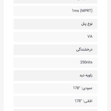
1ms (MPRT)
نوع پنل
VA
درخشندگی
250nits
زاویه دید
عمودی: °178
افـقـی: °178