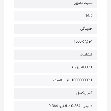
نسبت تصویر
16:9
خمیدگی
✔️ @ 1500R
کنتراست
4000:1 @ واقـعــی
100000000:1 @ داینامیک
گام پیکسل
عمودی: 0.364 × افقی: 0.364