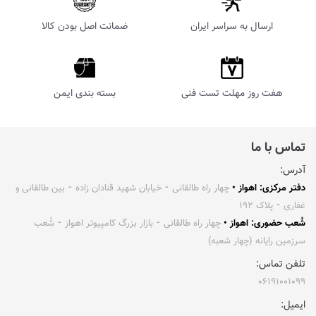
ارسال به سراسر ایران
ضمانت اصل بودن کالا
هفت روز مهلت تست فنی
بسته بندی ایمن
تماس با ما
آدرس:
دفتر مرکزی: اهواز •
چهار راه طالقانی ⁃ خیابان شهید قنادان زاده ⁃ بین طالقانی و
غفاری ⁃ پلاک ۱۹۲
شُعب حضوری: اهواز •
چهار راه طالقانی ⁃ بازار بزرگ کامپیوتر اهواز ⁃ شُعب
سرزمین رایانه (چهار شعبه)
تلفن تماس:
۰۶۱۹۱۰۰۱۰۹۹
ایمیل: