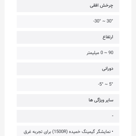
چرخش افقی
30° ~ 30°-
ارتفاع
90 ~ 0 میلیمتر
دورانی
5° ~ 5°-
سایر ویژگی ها
-
• نمایشگر گیمینگ خمیده (1500R) برای تجربه غرق