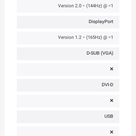
1× @ (144Hz) ⁃ Version 2.0
DisplayPort
1× @ (165Hz) ⁃ Version 1.2
D-SUB (VGA)
❌
DVI-D
❌
USB
❌