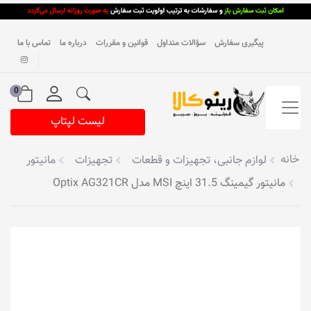
پیگیری سفارش
سؤالات متداول
قوانین و مقررات
درباره ما
تماس با ما
0
لیست لپتاپ
خانه
لوازم جانبی، تجهیزات و قطعات
تجهیزات
مانیتور
مانیتور گیمینگ 31.5 اینچ MSI مدل Optix AG321CR