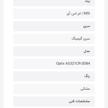
برند
MSI | ام اس آی
سری
سری گیمینگ
مدل
Optix AG321CR-3DB4
رنگ
مشکی
مشخصات فنی