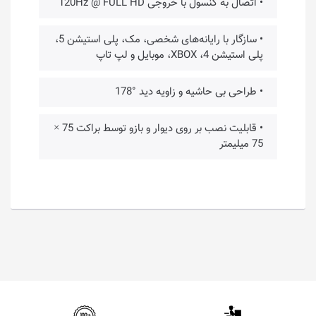
• اتصال به کنسول با خروجی 120Hz @ FULL HD
• سازگار با رایانه‌های شخصی، مک، پلی استیشن 5،
پلی استیشن 4، XBOX، موبایل و لپ تاپ
• طراحی بی حاشیه و زاویه دید °178
• قابلیت نصب بر روی دیوار و بازو توسط براکت 75 ×
75 میلیمتر