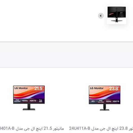
 21.5 اینچ ال جی مدل 22U401A-B
مانیتور گیمینگ 27.0 اینچ رد