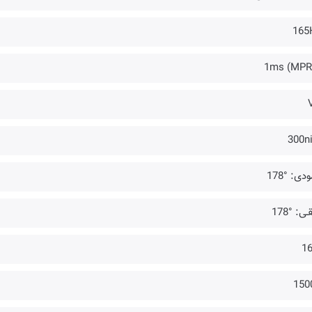
165
1ms (MPR
300ni
دی: °178
ـی: °178
16
150