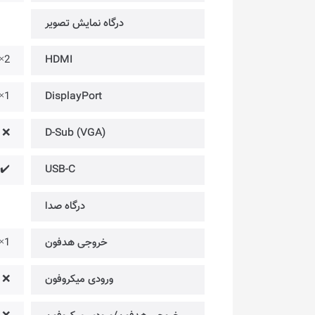
درگاه‌ نمایش تصویر
2× @ 2.0b
HDMI
1× @ 1.2a
DisplayPort
❌
(D-Sub (VGA
USB-C
✔️ @
درگاه صدا
خروجی هدفون
1×
ورودی میکروفون
❌