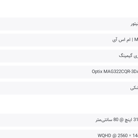
یتور
 اس آی
ی گیمینگ
Optix MAG322CQR-3D
کی
80 سانتی‌متر
WQHD @ 2560 × 14