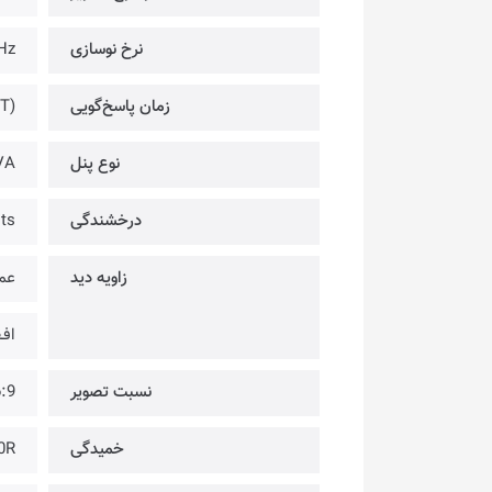
نرخ نوسازی
Hz
زمان پاسخ‌گویی
T)
نوع پنل
VA
درخشندگی
ts
زاویه دید
عمو
افـق
نسبت تصویر
:9
خمیدگی
0R