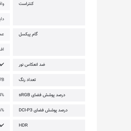
کنتراست
واقـع
داینا
گام پیکسل
عمود
افـقـ
ضد انعکاس نور
✔️
تعداد رنگ
7B
درصد پوشش فضای sRGB
4%
درصد پوشش فضای DCI-P3
6%
✔️
HDR