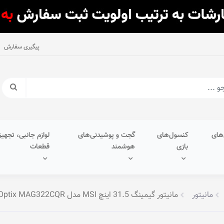
پیگیری سفارش
های
کنسول‌های
گجت و پوشیدنی‌های
لوازم جانبی، تجهیز
بازی
هوشمند
قطعات
مانیتور
مانیتور گیمینگ 31.5 اینچ MSI مدل Optix MAG322CQR