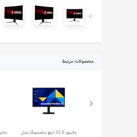
محصولات مرتبط
مانیتور 22.0 اینچ سامسونگ مدل
مانیتور 23.8 اینچ ال جی مدل 24U411A-B
مانیتور