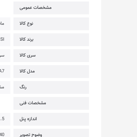
مشخصات عمومی
نوع کالا
مان
برند کالا
MSI | ام
سری کالا
سر
مدل کالا
A7
رنگ
مش
مشخصات فنی
اندازه پنل
31.5 اینچ @ 
وضوح تصویر
40