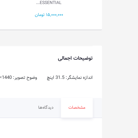
ESSENTIAL...
17,900,000 تومان
15,000,000 تومان
توضیحات اجمالی
اندازه نمایشگر: 31.5 اینچ وضوح تصویر: WQHD @ 2560×1440 نوع پنل: VA زمان پاسخگویی: 1ms (MPRT)
مشخصات
دیدگاه‌ها