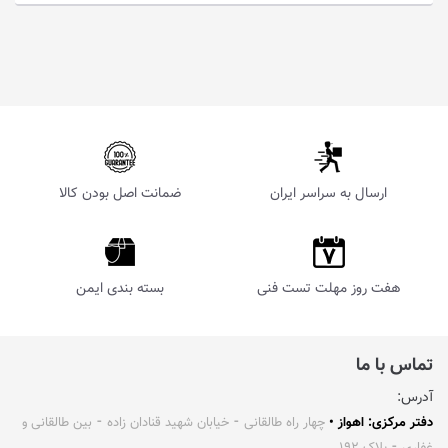
ارسال به سراسر ایران
ضمانت اصل بودن کالا
هفت روز مهلت تست فنی
بسته بندی ایمن
تماس با ما
آدرس:
دفتر مرکزی: اهواز •
چهار راه طالقانی ⁃ خیابان شهید قنادان زاده ⁃ بین طالقانی و