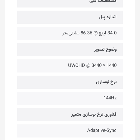
مشخصات فنی
اندازه پنل
34.0 اینچ @ 86.36 سانتی‌متر
وضوح تصویر
UWQHD @ 3440 × 1440
نرخ نوسازی
144Hz
فناوری نرخ نوسازی متغیر
Adaptive-Sync