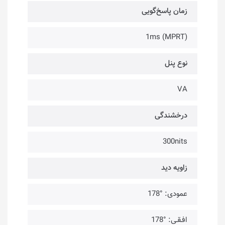
زمان پاسخ‌گویی
1ms (MPRT)
نوع پنل
VA
درخشندگی
300nits
زاویه دید
عمودی: °178
افـقـی: °178