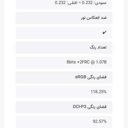
عمودی: 0.232 × افـقـی: 0.232
ضد انعکاس نور
✔️
تعداد رنگ
8bits +2FRC @ 1.07B
فضای رنگی sRGB
118.25%
فضای رنگی DCI-P3
92.57%