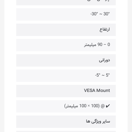
30° ~ 30°-
ارتفاع
0 – 90 میلیمتر
دورانی
5° ~ 5°-
VESA Mount
✔️ @ (100 × 100 میلیمتر)
سایر ویژگی ها