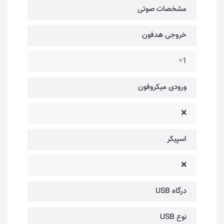
مشخصات صوتی
خروجی هدفون
1×
ورودی میکروفون
❌
اسپیکر
❌
درگاه USB
نوع USB