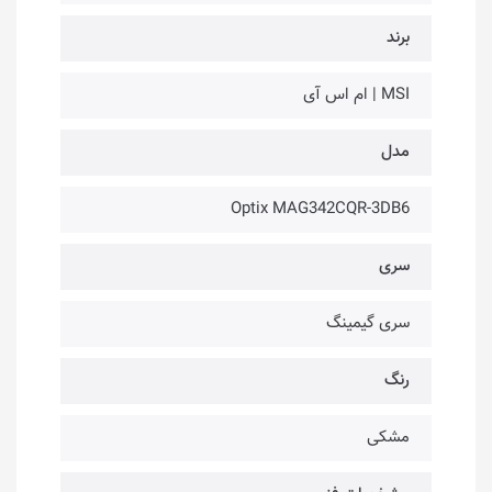
برند
MSI | ام اس آی
مدل
Optix MAG342CQR-3DB6
سری
سری گیمینگ
رنگ
مشکی