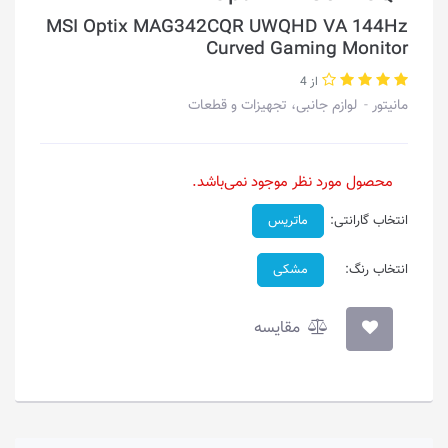
MSI Optix MAG342CQR UWQHD VA 144Hz
Curved Gaming Monitor
از 4
مانیتور
لوازم جانبی، تجهیزات و قطعات
محصول مورد نظر موجود نمی‌باشد.
انتخاب گارانتی:
ماتریس
انتخاب رنگ:
مشکی
مقایسه