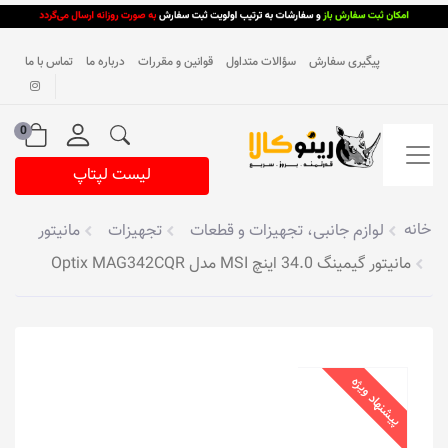
پیگیری سفارش
سؤالات متداول
قوانین و مقررات
درباره ما
تماس با ما
0
لیست لپتاپ
خانه
لوازم جانبی، تجهیزات و قطعات
تجهیزات
مانیتور
مانیتور گیمینگ 34.0 اینچ MSI مدل Optix MAG342CQR
پیشنهاد ویژه