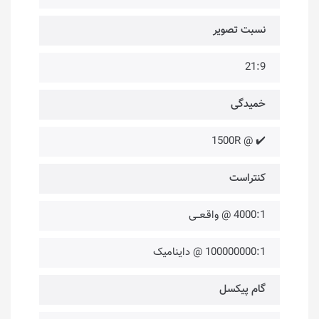
نسبت تصویر
21:9
خمیدگی
✔️ @ 1500R
کنتراست
4000:1 @ واقـعــی
100000000:1 @ داینامیک
گام پیکسل