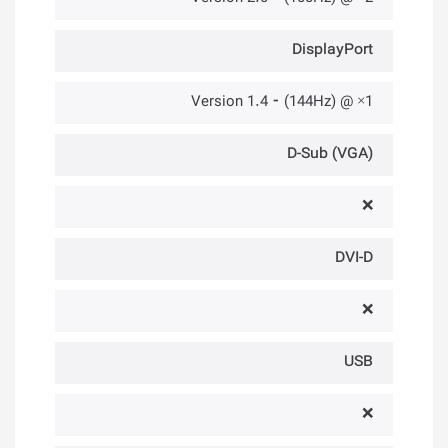
DisplayPort
1× @ (144Hz) ⁃ Version 1.4
D-Sub (VGA)
❌
DVI-D
❌
USB
❌