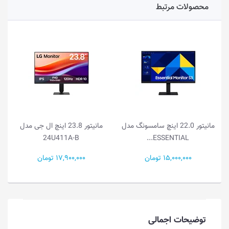
محصولات مرتبط
مانیتور 22.0 اینچ سامسونگ مدل
مانیتور 23.8 اینچ ال جی مدل
24U411A-B
ESSENTIAL...
15,000,000 تومان
17,900,000 تومان
0
توضیحات اجمالی