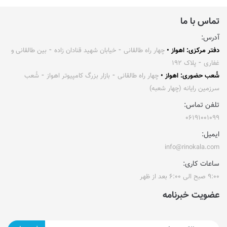
تماس با ما
آدرس:
دفتر مرکزی: اهواز •
چهار راه طالقانی ⁃ خیابان شهید قنادان زاده ⁃ بین طالقانی و
غفاری ⁃ پلاک ۱۹۲
شُعب حضوری: اهواز •
چهار راه طالقانی ⁃ بازار بزرگ کامپیوتر اهواز ⁃ شُعب
سرزمین رایانه (چهار شعبه)
تلفن تماس:
۰۶۱۹۱۰۰۱۰۹۹
ایمیل:
info@rinokala.com
ساعات کاری:
۹:۰۰ صبح الی ۶:۰۰ بعد از ظهر
عضویت خبرنامه