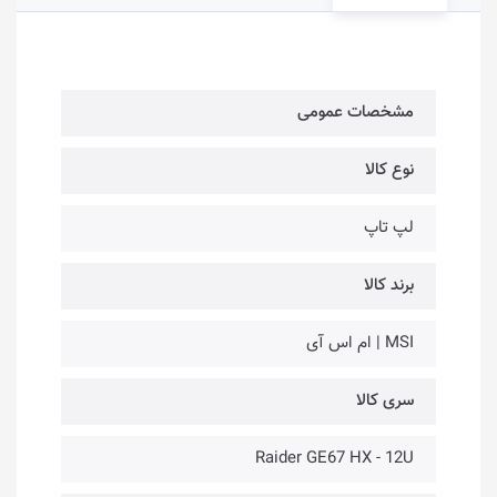
مشخصات عمومی
نوع کالا
لپ تاپ
برند کالا
MSI | ام اس آی
سری کالا
Raider GE67 HX - 12U