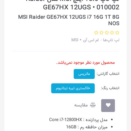
GE67HX 12UGS • 010002
MSI Raider GE67HX 12UGS i7 16G 1T 8G
NOS
لپ تاپ‌ها
ام اس آی ‣ MSI
محصول مورد نظر موجود نمی‌باشد.
انتخاب گارانتی:
ماتریس
انتخاب رنگ:
خاکستری تیره تیتانیوم
مقایسه
مدل پردازنده :
Core i7-12800HX
میزان حافظه رم :
16GB