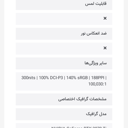
قابلیت لمس
❌
ضد انعکاس نور
❌
سایر ویژگی‌ها
300nits | 100% DCI-P3 | 140% sRGB | 188PPI |
100,030:1
مشخصات گرافیک اختصاصی
مدل گرافیک