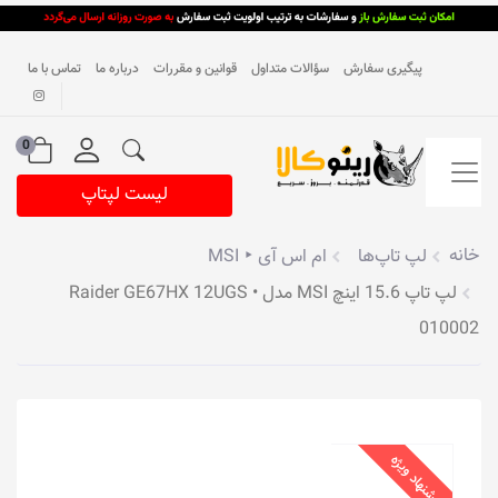
پیگیری سفارش
سؤالات متداول
قوانین و مقررات
درباره ما
تماس با ما
0
لیست لپتاپ
خانه
لپ تاپ‌ها
ام اس آی ‣ MSI
لپ تاپ 15.6 اینچ MSI مدل Raider GE67HX 12UGS •
010002
پیشنهاد ویژه