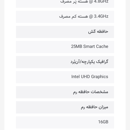
4.8GHz @ هسته پُـر مصرف
3.4GHz @ هسته کم مصرف
حافظه کَش
25MB Smart Cache
گرافیک یکپارچه/آن‌بُرد
Intel UHD Graphics
مشخصات حافظه رم
میزان حافظه رم
16GB