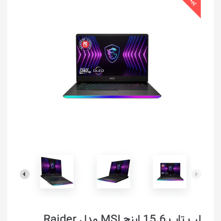
لپ تاپ 15.6 اینچ MSI مدل Raider