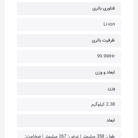
فناوری باتری
Li-ion
ظرفیت باتری
99.9WHr
ابعاد و وزن
وزن
2.38 کیلوگرم
ابعاد
طول: 358 میلیمتر | عرض: 267 میلیمتر | ضخامت: