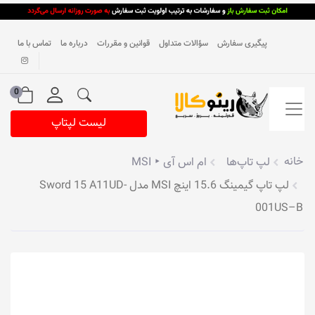
پیگیری سفارش
سؤالات متداول
قوانین و مقررات
درباره ما
تماس با ما
0
لیست لپتاپ
خانه
لپ تاپ‌ها
ام اس آی ‣ MSI
لپ تاپ گیمینگ 15.6 اینچ MSI مدل Sword 15 A11UD-
001US–B