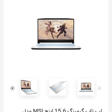
لپ تاپ گیمینگ 15.6 اینچ MSI مدل