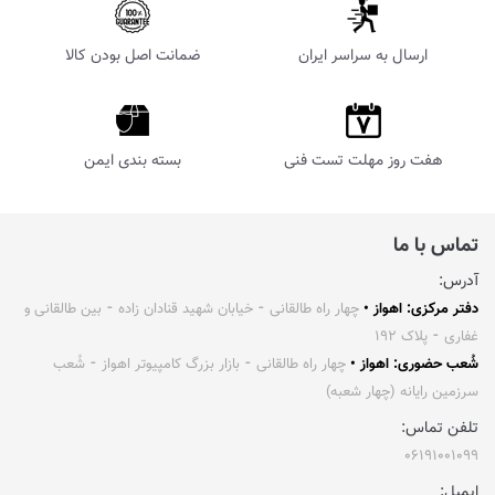
ارسال به سراسر ایران
ضمانت اصل بودن کالا
هفت روز مهلت تست فنی
بسته بندی ایمن
تماس با ما
آدرس:
دفتر مرکزی: اهواز •
چهار راه طالقانی ⁃ خیابان شهید قنادان زاده ⁃ بین طالقانی و
غفاری ⁃ پلاک ۱۹۲
شُعب حضوری: اهواز •
چهار راه طالقانی ⁃ بازار بزرگ کامپیوتر اهواز ⁃ شُعب
سرزمین رایانه (چهار شعبه)
تلفن تماس:
۰۶۱۹۱۰۰۱۰۹۹
ایمیل: