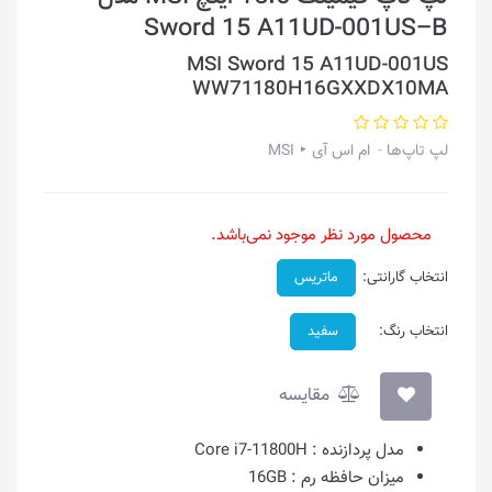
Sword 15 A11UD-001US–B
MSI Sword 15 A11UD-001US
WW71180H16GXXDX10MA
لپ تاپ‌ها
ام اس آی ‣ MSI
محصول مورد نظر موجود نمی‌باشد.
انتخاب گارانتی:
ماتریس
انتخاب رنگ:
سفید
مقایسه
مدل پردازنده :
Core i7-11800H
میزان حافظه رم :
16GB