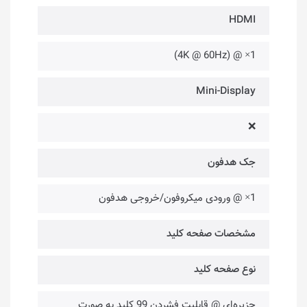
HDMI
1× @ (4K @ 60Hz)
Mini-Display
❌
جک هدفون
1× @ ورودی میکروفون/خروجی هدفون
مشخصات صفحه کلید
نوع صفحه کلید
جزیره‌ای @ قابلیت فشردن 99 کلید به صورت