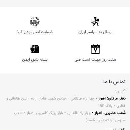
ارسال به سراسر ایران
ضمانت اصل بودن کالا
هفت روز مهلت تست فنی
بسته بندی ایمن
تماس با ما
آدرس:
دفتر مرکزی: اهواز •
چهار راه طالقانی ⁃ خیابان شهید قنادان زاده ⁃ بین طالقانی و
غفاری ⁃ پلاک ۱۹۲
شُعب حضوری: اهواز •
چهار راه طالقانی ⁃ بازار بزرگ کامپیوتر اهواز ⁃ شُعب
سرزمین رایانه (چهار شعبه)