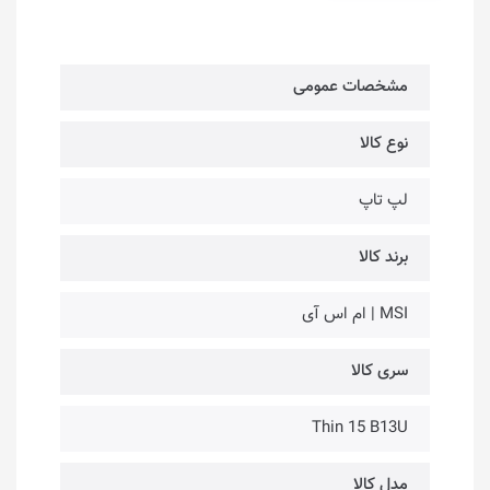
مشخصات عمومی
نوع کالا
لپ تاپ
برند کالا
MSI | ام اس آی
سری کالا
Thin 15 B13U
مدل کالا