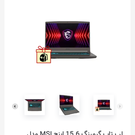
لپ تاپ گیمینگ 15.6 اینچ MSI مدل