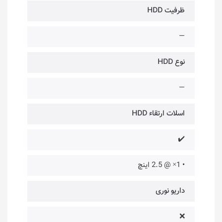
ظرفیت HDD
—
نوع HDD
—
اسلات ارتقاء HDD
✔️
• 1× @ 2.5 اینچ
داریو نوری
❌