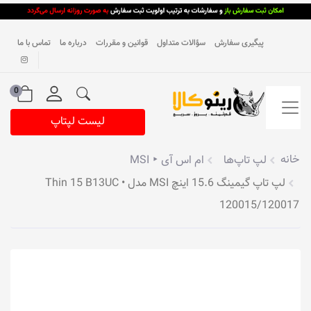
پیگیری سفارش
سؤالات متداول
قوانین و مقررات
درباره ما
تماس با ما
0
لیست لپتاپ
خانه
لپ تاپ‌ها
ام اس آی ‣ MSI
لپ تاپ گیمینگ 15.6 اینچ MSI مدل Thin 15 B13UC •
120015/120017