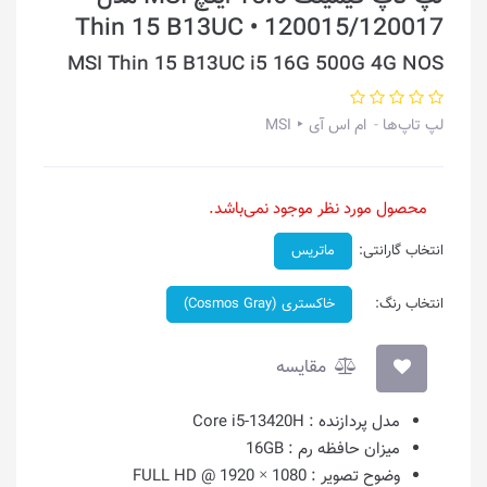
Thin 15 B13UC • 120015/120017
MSI Thin 15 B13UC i5 16G 500G 4G NOS
لپ تاپ‌ها
ام اس آی ‣ MSI
محصول مورد نظر موجود نمی‌باشد.
انتخاب گارانتی:
ماتریس
انتخاب رنگ:
خاکستری (Cosmos Gray)
مقایسه
مدل پردازنده :
Core i5-13420H
میزان حافظه رم :
16GB
وضوح تصویر :
1080 × 1920 @ FULL HD