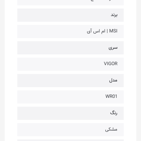
برند
MSI | ام اس آی
سری
VIGOR
مدل
WR01
رنگ
مشکی