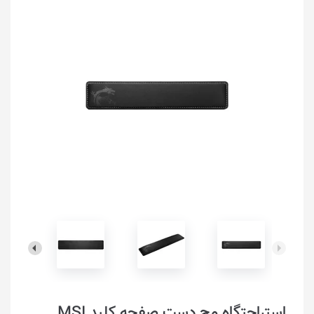
استراحتگاه مچ دست صفحه کلید MSI