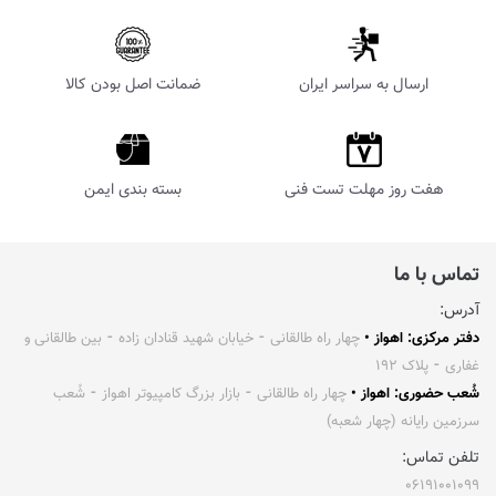
ارسال به سراسر ایران
ضمانت اصل بودن کالا
هفت روز مهلت تست فنی
بسته بندی ایمن
تماس با ما
آدرس:
دفتر مرکزی: اهواز •
چهار راه طالقانی ⁃ خیابان شهید قنادان زاده ⁃ بین طالقانی و
غفاری ⁃ پلاک ۱۹۲
شُعب حضوری: اهواز •
چهار راه طالقانی ⁃ بازار بزرگ کامپیوتر اهواز ⁃ شُعب
سرزمین رایانه (چهار شعبه)
تلفن تماس:
۰۶۱۹۱۰۰۱۰۹۹