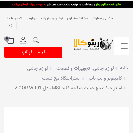
پیگیری سفارش
سؤالات متداول
قوانین و مقررات
درباره ما
تماس با ما
0
لیست لپتاپ
خانه
لوازم جانبی، تجهیزات و قطعات
لوازم جانبی
کامپیوتر و لپ تاپ
استراحتگاه مچ دست
استراحتگاه مچ دست صفحه کلید MSI مدل VIGOR WR01