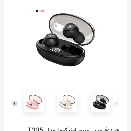
هندزفری بی‌سیم اونیکوما مدل T305