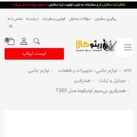
پیگیری سفارش
سؤالات متداول
قوانین و مقررات
درباره ما
تماس با ما
0
لیست لپتاپ
خانه
لوازم جانبی، تجهیزات و قطعات
لوازم جانبی
موبایل و تبلت
هندزفری
هندزفری بی‌سیم اونیکوما مدل T305