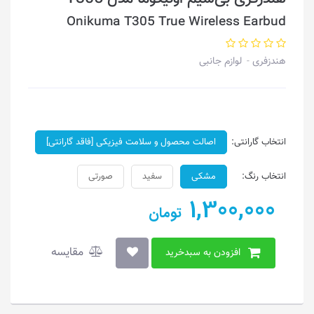
Onikuma T305 True Wireless Earbud
هندزفری
لوازم جانبی
انتخاب گارانتی:
اصالت محصول و سلامت فیزیکی [فاقد گارانتی]
انتخاب رنگ:
مشکی
سفید
صورتی
1,300,000
تومان
مقایسه
افزودن به سبدخرید